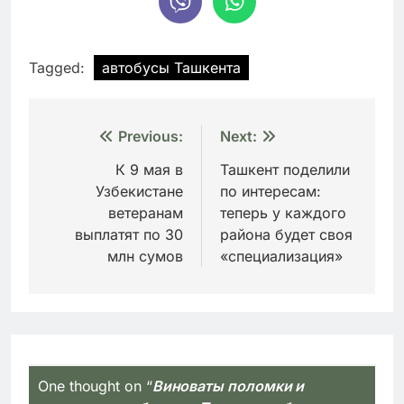
Tagged:
автобусы Ташкента
Навигация
Previous:
Next:
по
К 9 мая в
Ташкент поделили
Узбекистане
по интересам:
записям
ветеранам
теперь у каждого
выплатят по 30
района будет своя
млн сумов
«специализация»
One thought on “
Виноваты поломки и