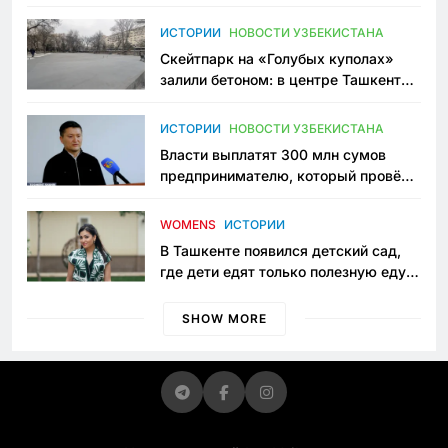
переписывает автоспорт в
Узбекистане
ИСТОРИИ
НОВОСТИ УЗБЕКИСТАНА
Скейтпарк на «Голубых куполах»
залили бетоном: в центре Ташкента
исчезло ещё одно общественное
пространство
ИСТОРИИ
НОВОСТИ УЗБЕКИСТАНА
Власти выплатят 300 млн сумов
предпринимателю, который провёл
пять лет в тюрьме по незаконному
приговору
WOMENS
ИСТОРИИ
В Ташкенте появился детский сад,
где дети едят только полезную еду.
Его открыла мама, которая устала
просить «кашу без сахара»
SHOW MORE