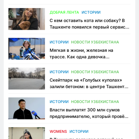
всеми сторонами конфликта
ДОБРАЯ ЛЕНТА
ИСТОРИИ
С кем оставить кота или собаку? В
Ташкенте появился первый сервис
зоонянь
ИСТОРИИ
НОВОСТИ УЗБЕКИСТАНА
Мягкая в жизни, железная на
трассе. Как одна девочка
переписывает автоспорт в
Узбекистане
ИСТОРИИ
НОВОСТИ УЗБЕКИСТАНА
Скейтпарк на «Голубых куполах»
залили бетоном: в центре Ташкента
исчезло ещё одно общественное
пространство
ИСТОРИИ
НОВОСТИ УЗБЕКИСТАНА
Власти выплатят 300 млн сумов
предпринимателю, который провёл
пять лет в тюрьме по незаконному
приговору
WOMENS
ИСТОРИИ