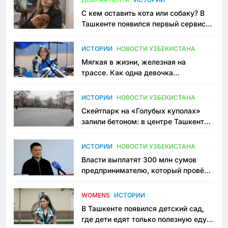
С кем оставить кота или собаку? В
Ташкенте появился первый сервис
зоонянь
ИСТОРИИ
НОВОСТИ УЗБЕКИСТАНА
Мягкая в жизни, железная на
трассе. Как одна девочка
переписывает автоспорт в
Узбекистане
ИСТОРИИ
НОВОСТИ УЗБЕКИСТАНА
Скейтпарк на «Голубых куполах»
залили бетоном: в центре Ташкента
исчезло ещё одно общественное
пространство
ИСТОРИИ
НОВОСТИ УЗБЕКИСТАНА
Власти выплатят 300 млн сумов
предпринимателю, который провёл
пять лет в тюрьме по незаконному
приговору
WOMENS
ИСТОРИИ
В Ташкенте появился детский сад,
где дети едят только полезную еду.