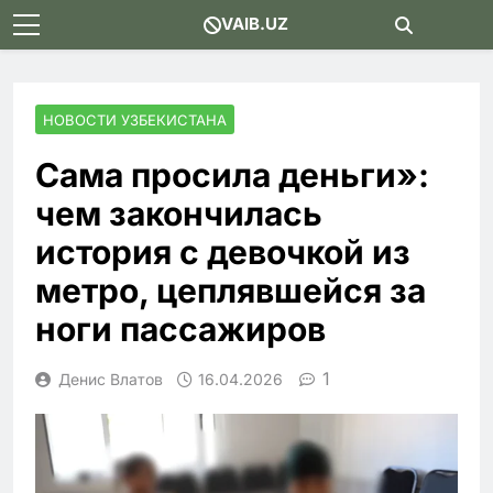
Skip
VAIB.UZ
to
content
НОВОСТИ УЗБЕКИСТАНА
Сама просила деньги»:
чем закончилась
история с девочкой из
метро, цеплявшейся за
ноги пассажиров
1
Денис Влатов
16.04.2026