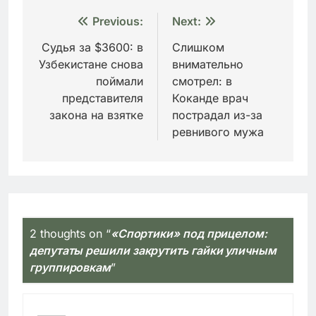
Навигация
Previous:
Next:
по
Судья за $3600: в
Слишком
Узбекистане снова
внимательно
записям
поймали
смотрел: в
представителя
Коканде врач
закона на взятке
пострадал из-за
ревнивого мужа
2 thoughts on “
«Спортики» под прицелом:
депутаты решили закрутить гайки уличным
группировкам
”