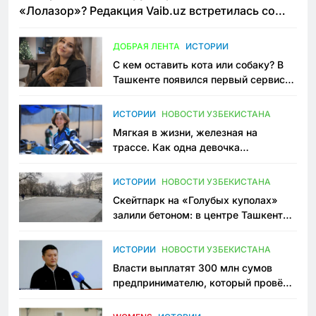
«Лолазор»? Редакция Vaib.uz встретилась со
всеми сторонами конфликта
ДОБРАЯ ЛЕНТА
ИСТОРИИ
С кем оставить кота или собаку? В
Ташкенте появился первый сервис
зоонянь
ИСТОРИИ
НОВОСТИ УЗБЕКИСТАНА
Мягкая в жизни, железная на
трассе. Как одна девочка
переписывает автоспорт в
Узбекистане
ИСТОРИИ
НОВОСТИ УЗБЕКИСТАНА
Скейтпарк на «Голубых куполах»
залили бетоном: в центре Ташкента
исчезло ещё одно общественное
пространство
ИСТОРИИ
НОВОСТИ УЗБЕКИСТАНА
Власти выплатят 300 млн сумов
предпринимателю, который провёл
пять лет в тюрьме по незаконному
приговору