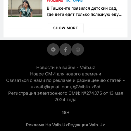
WOMENS
ИСТОРИИ
В Ташкенте появился детский сад,
где дети едят только полезную еду.
Его открыла мама, которая устала
просить «кашу без сахара»
SHOW MORE
Новости на вайбе - Vaib.uz
Новое СМИ для нового времени
Связаться с нами по рекламе и размещению статей -
uzvaib@gmail.com,
@VaibikuzBot
Регистрация электронного СМИ: №274375 от 13 мая
2024 года
18+
Реклама На Vaib.uz
Редакция Vaib.uz