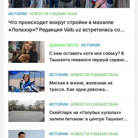
ИСТОРИИ
НОВОСТИ УЗБЕКИСТАНА
Что происходит вокруг стройки в махалле
«Лолазор»? Редакция Vaib.uz встретилась со
всеми сторонами конфликта
ДОБРАЯ ЛЕНТА
ИСТОРИИ
С кем оставить кота или собаку? В
Ташкенте появился первый сервис
зоонянь
ИСТОРИИ
НОВОСТИ УЗБЕКИСТАНА
Мягкая в жизни, железная на
трассе. Как одна девочка
переписывает автоспорт в
Узбекистане
ИСТОРИИ
НОВОСТИ УЗБЕКИСТАНА
Скейтпарк на «Голубых куполах»
залили бетоном: в центре Ташкента
исчезло ещё одно общественное
пространство
ИСТОРИИ
НОВОСТИ УЗБЕКИСТАНА