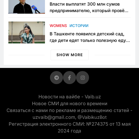
Власти выплатят 300 млн сумов
предпринимателю, который провёл
пять лет в тюрьме по незаконному
приговору
WOMENS
ИСТОРИИ
В Ташкенте появился детский сад,
где дети едят только полезную еду.
Его открыла мама, которая устала
просить «кашу без сахара»
SHOW MORE
Новости на вайбе - Vaib.uz
Новое СМИ для нового времени
Связаться с нами по рекламе и размещению статей -
uzvaib@gmail.com,
@VaibikuzBot
Регистрация электронного СМИ: №274375 от 13 мая
2024 года