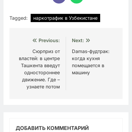
Tagged:
наркотрафик в Узбекистане
Навигация
Previous:
Next:
по
Сюрприз от
Damas-фудтрак:
властей: в центре
когда кухня
записям
Ташкента введут
помещается в
одностороннее
машину
движение. Где –
узнаете потом
ДОБАВИТЬ КОММЕНТАРИЙ