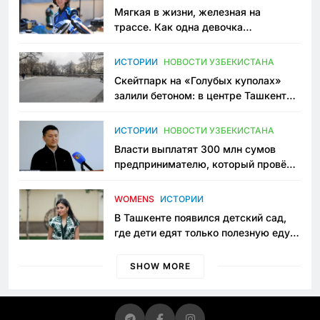
Мягкая в жизни, железная на
трассе. Как одна девочка
переписывает автоспорт в
Узбекистане
ИСТОРИИ
НОВОСТИ УЗБЕКИСТАНА
Скейтпарк на «Голубых куполах»
залили бетоном: в центре Ташкента
исчезло ещё одно общественное
пространство
ИСТОРИИ
НОВОСТИ УЗБЕКИСТАНА
Власти выплатят 300 млн сумов
предпринимателю, который провёл
пять лет в тюрьме по незаконному
приговору
WOMENS
ИСТОРИИ
В Ташкенте появился детский сад,
где дети едят только полезную еду.
Его открыла мама, которая устала
просить «кашу без сахара»
SHOW MORE