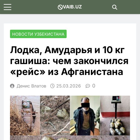
Skip
VAIB.UZ
to
content
НОВОСТИ УЗБЕКИСТАНА
Лодка, Амударья и 10 кг
гашиша: чем закончился
«рейс» из Афганистана
0
Денис Влатов
25.03.2026