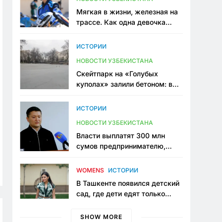
Мягкая в жизни, железная на
трассе. Как одна девочка
переписывает автоспорт в
Узбекистане
ИСТОРИИ
НОВОСТИ УЗБЕКИСТАНА
Скейтпарк на «Голубых
куполах» залили бетоном: в
центре Ташкента исчезло ещё
одно общественное
ИСТОРИИ
пространство
НОВОСТИ УЗБЕКИСТАНА
Власти выплатят 300 млн
сумов предпринимателю,
который провёл пять лет в
тюрьме по незаконному
WOMENS
ИСТОРИИ
приговору
В Ташкенте появился детский
сад, где дети едят только
полезную еду. Его открыла
мама, которая устала просить
SHOW MORE