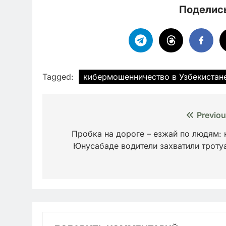
Поделись
Tagged:
кибермошенничество в Узбекистан
Навигация
Previou
по
Пробка на дороге – езжай по людям: 
Юнусабаде водители захватили троту
записям