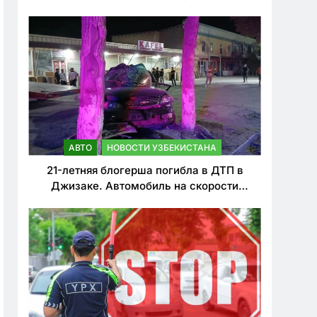
о резком ужесточении наказаний для
нарушителей ПДД
АВТО
НОВОСТИ УЗБЕКИСТАНА
21-летняя блогерша погибла в ДТП в
Джизаке. Автомобиль на скорости
врезался в дерево