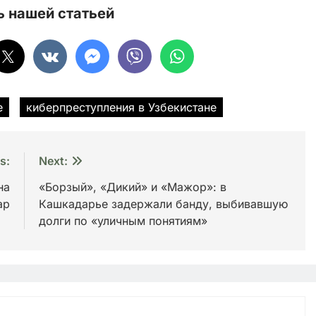
 нашей статьей
е
киберпреступления в Узбекистане
s:
Next:
на
«Борзый», «Дикий» и «Мажор»: в
ар
Кашкадарье задержали банду, выбивавшую
долги по «уличным понятиям»