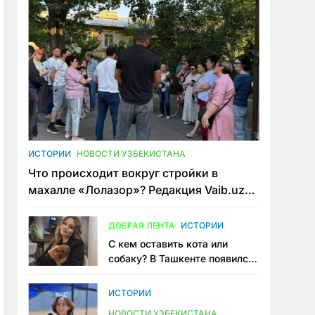
ИСТОРИИ
НОВОСТИ УЗБЕКИСТАНА
Что происходит вокруг стройки в
махалле «Лолазор»? Редакция Vaib.uz
встретилась со всеми сторонами
конфликта
ДОБРАЯ ЛЕНТА
ИСТОРИИ
С кем оставить кота или
собаку? В Ташкенте появился
первый сервис зоонянь
ИСТОРИИ
НОВОСТИ УЗБЕКИСТАНА