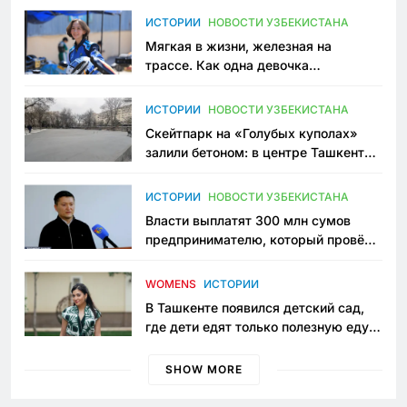
ИСТОРИИ
НОВОСТИ УЗБЕКИСТАНА
Мягкая в жизни, железная на
трассе. Как одна девочка
переписывает автоспорт в
Узбекистане
ИСТОРИИ
НОВОСТИ УЗБЕКИСТАНА
Скейтпарк на «Голубых куполах»
залили бетоном: в центре Ташкента
исчезло ещё одно общественное
пространство
ИСТОРИИ
НОВОСТИ УЗБЕКИСТАНА
Власти выплатят 300 млн сумов
предпринимателю, который провёл
пять лет в тюрьме по незаконному
приговору
WOMENS
ИСТОРИИ
В Ташкенте появился детский сад,
где дети едят только полезную еду.
Его открыла мама, которая устала
просить «кашу без сахара»
SHOW MORE