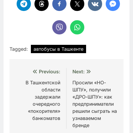
Tagged:
автобусы в Ташкенте
Навигация
Previous:
Next:
по
В Ташкентской
Просили «НО-
области
ШПУ», получили
записям
задержали
«ДРО-ШПУ»: как
очередного
предприниматели
«покорителя»
решили сыграть на
банкоматов
узнаваемом
бренде