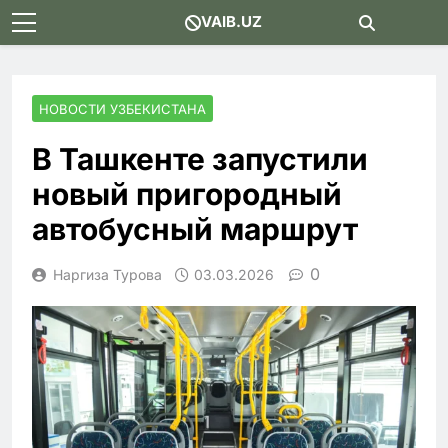
Skip
VAIB.UZ
to
content
НОВОСТИ УЗБЕКИСТАНА
В Ташкенте запустили
новый пригородный
автобусный маршрут
0
Наргиза Турова
03.03.2026