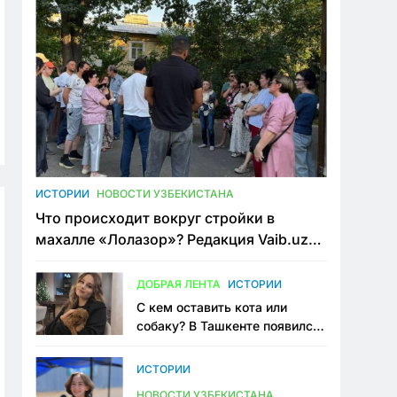
ИСТОРИИ
НОВОСТИ УЗБЕКИСТАНА
Что происходит вокруг стройки в
махалле «Лолазор»? Редакция Vaib.uz
встретилась со всеми сторонами
конфликта
ДОБРАЯ ЛЕНТА
ИСТОРИИ
С кем оставить кота или
собаку? В Ташкенте появился
первый сервис зоонянь
ИСТОРИИ
НОВОСТИ УЗБЕКИСТАНА