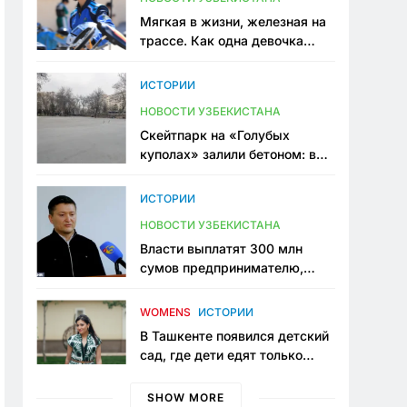
Мягкая в жизни, железная на
трассе. Как одна девочка
переписывает автоспорт в
Узбекистане
ИСТОРИИ
НОВОСТИ УЗБЕКИСТАНА
Скейтпарк на «Голубых
куполах» залили бетоном: в
центре Ташкента исчезло ещё
одно общественное
ИСТОРИИ
пространство
НОВОСТИ УЗБЕКИСТАНА
Власти выплатят 300 млн
сумов предпринимателю,
который провёл пять лет в
тюрьме по незаконному
WOMENS
ИСТОРИИ
приговору
В Ташкенте появился детский
сад, где дети едят только
полезную еду. Его открыла
мама, которая устала просить
SHOW MORE