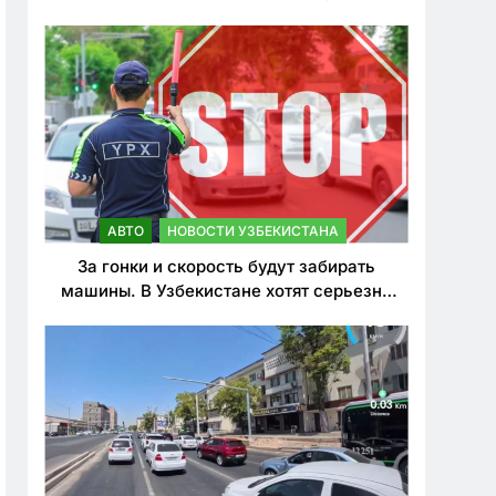
врезался в дерево
АВТО
НОВОСТИ УЗБЕКИСТАНА
За гонки и скорость будут забирать
машины. В Узбекистане хотят серьезно
ужесточить наказания для лихачей