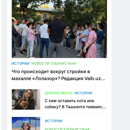
ИСТОРИИ
НОВОСТИ УЗБЕКИСТАНА
Что происходит вокруг стройки в
махалле «Лолазор»? Редакция Vaib.uz
встретилась со всеми сторонами
конфликта
ДОБРАЯ ЛЕНТА
ИСТОРИИ
С кем оставить кота или
собаку? В Ташкенте появился
первый сервис зоонянь
ИСТОРИИ
НОВОСТИ УЗБЕКИСТАНА