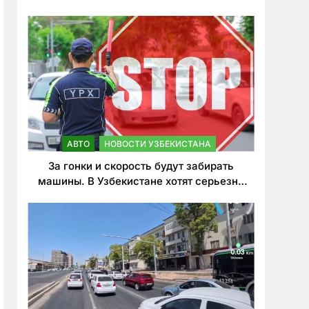
врезался в дерево
АВТО
НОВОСТИ УЗБЕКИСТАНА
За гонки и скорость будут забирать
машины. В Узбекистане хотят серьезно
ужесточить наказания для лихачей