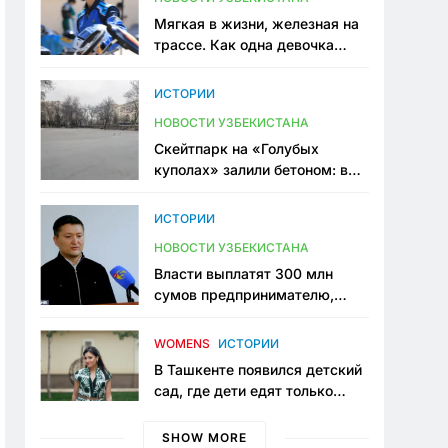
Мягкая в жизни, железная на
трассе. Как одна девочка
переписывает автоспорт в
Узбекистане
ИСТОРИИ
НОВОСТИ УЗБЕКИСТАНА
Скейтпарк на «Голубых
куполах» залили бетоном: в
центре Ташкента исчезло ещё
одно общественное
ИСТОРИИ
пространство
НОВОСТИ УЗБЕКИСТАНА
Власти выплатят 300 млн
сумов предпринимателю,
который провёл пять лет в
тюрьме по незаконному
WOMENS
ИСТОРИИ
приговору
В Ташкенте появился детский
сад, где дети едят только
полезную еду. Его открыла
мама, которая устала просить
SHOW MORE