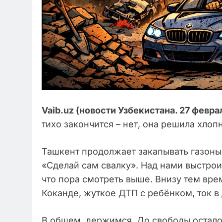
Vaib.uz (новости Узбекистана. 27 февра
тихо закончится – нет, она решила хлоп
Ташкент продолжает закапывать газоны
«Сделай сам свалку». Над нами выстрои
что пора смотреть выше. Внизу тем врем
Коканде, жуткое ДТП с ребёнком, ток в
В общем, держимся. До свободы остало