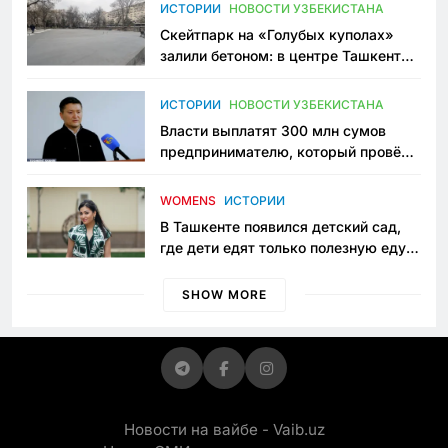
Узбекистане
ИСТОРИИ
НОВОСТИ УЗБЕКИСТАНА
Скейтпарк на «Голубых куполах»
залили бетоном: в центре Ташкента
исчезло ещё одно общественное
пространство
ИСТОРИИ
НОВОСТИ УЗБЕКИСТАНА
Власти выплатят 300 млн сумов
предпринимателю, который провёл
пять лет в тюрьме по незаконному
приговору
WOMENS
ИСТОРИИ
В Ташкенте появился детский сад,
где дети едят только полезную еду.
Его открыла мама, которая устала
просить «кашу без сахара»
SHOW MORE
Новости на вайбе - Vaib.uz