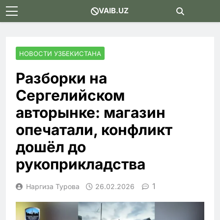
Skip
VAIB.UZ
to
content
НОВОСТИ УЗБЕКИСТАНА
Разборки на
Сергелийском
авторынке: магазин
опечатали, конфликт
дошёл до
рукоприкладства
1
Наргиза Турова
26.02.2026