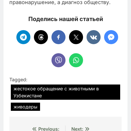
правонарушение, а диагноз обществу.
Поделись нашей статьей
Tagged:
жестокое обращение с животными в
Узбекистане
живодеры
Навигация
Previous:
Next: