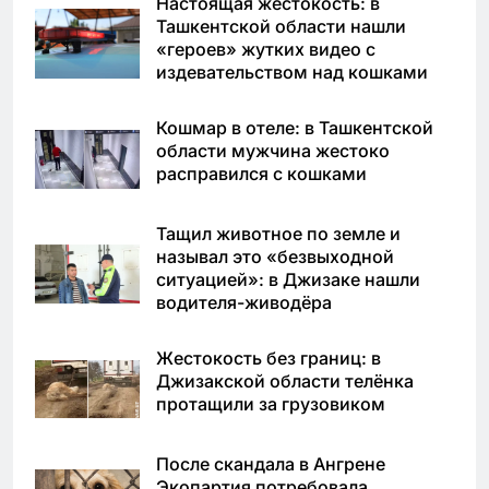
Настоящая жестокость: в
Ташкентской области нашли
«героев» жутких видео с
издевательством над кошками
Кошмар в отеле: в Ташкентской
области мужчина жестоко
расправился с кошками
Тащил животное по земле и
называл это «безвыходной
ситуацией»: в Джизаке нашли
водителя-живодёра
Жестокость без границ: в
Джизакской области телёнка
протащили за грузовиком
После скандала в Ангрене
Экопартия потребовала