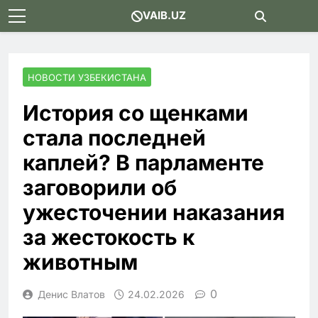
Skip
VAIB.UZ
to
content
НОВОСТИ УЗБЕКИСТАНА
История со щенками
стала последней
каплей? В парламенте
заговорили об
ужесточении наказания
за жестокость к
животным
0
Денис Влатов
24.02.2026