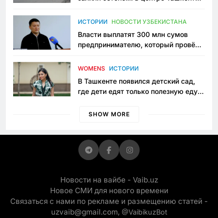
исчезло ещё одно общественное
пространство
ИСТОРИИ
НОВОСТИ УЗБЕКИСТАНА
Власти выплатят 300 млн сумов
предпринимателю, который провёл
пять лет в тюрьме по незаконному
приговору
WOMENS
ИСТОРИИ
В Ташкенте появился детский сад,
где дети едят только полезную еду.
Его открыла мама, которая устала
просить «кашу без сахара»
SHOW MORE
Новости на вайбе - Vaib.uz
Новое СМИ для нового времени
Связаться с нами по рекламе и размещению статей -
uzvaib@gmail.com,
@VaibikuzBot