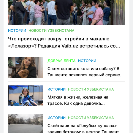
ИСТОРИИ
НОВОСТИ УЗБЕКИСТАНА
Что происходит вокруг стройки в махалле
«Лолазор»? Редакция Vaib.uz встретилась со
всеми сторонами конфликта
ДОБРАЯ ЛЕНТА
ИСТОРИИ
С кем оставить кота или собаку? В
Ташкенте появился первый сервис
зоонянь
ИСТОРИИ
НОВОСТИ УЗБЕКИСТАНА
Мягкая в жизни, железная на
трассе. Как одна девочка
переписывает автоспорт в
Узбекистане
ИСТОРИИ
НОВОСТИ УЗБЕКИСТАНА
Скейтпарк на «Голубых куполах»
залили бетоном: в центре Ташкента