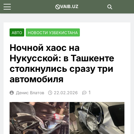
Skip
VAIB.UZ
to
content
АВТО
НОВОСТИ УЗБЕКИСТАНА
Ночной хаос на
Нукусской: в Ташкенте
столкнулись сразу три
автомобиля
1
Денис Влатов
22.02.2026