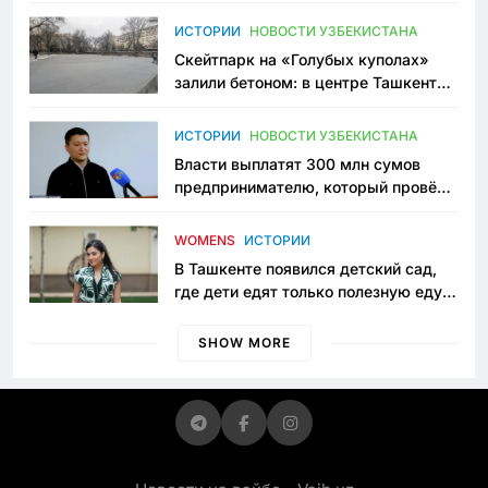
переписывает автоспорт в
Узбекистане
ИСТОРИИ
НОВОСТИ УЗБЕКИСТАНА
Скейтпарк на «Голубых куполах»
залили бетоном: в центре Ташкента
исчезло ещё одно общественное
пространство
ИСТОРИИ
НОВОСТИ УЗБЕКИСТАНА
Власти выплатят 300 млн сумов
предпринимателю, который провёл
пять лет в тюрьме по незаконному
приговору
WOMENS
ИСТОРИИ
В Ташкенте появился детский сад,
где дети едят только полезную еду.
Его открыла мама, которая устала
просить «кашу без сахара»
SHOW MORE