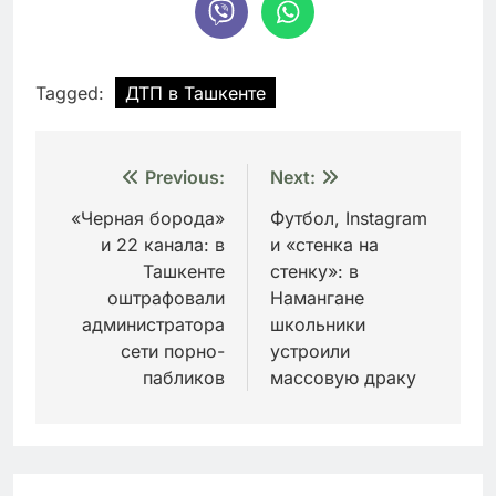
Tagged:
ДТП в Ташкенте
Навигация
Previous:
Next:
по
«Черная борода»
Футбол, Instagram
и 22 канала: в
и «стенка на
записям
Ташкенте
стенку»: в
оштрафовали
Намангане
администратора
школьники
сети порно-
устроили
пабликов
массовую драку