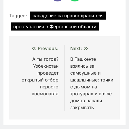
Tagged:
нападение на правоохранителя
преступления в Ферганской области
Навигация
Previous:
Next:
по
А ты готов?
В Ташкенте
Узбекистан
взялись за
записям
проведет
самсушные и
открытый отбор
шашлычные: точки
первого
с дымом на
космонавта
тротуарах и возле
домов начали
закрывать