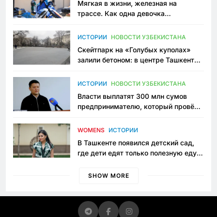
Мягкая в жизни, железная на
трассе. Как одна девочка
переписывает автоспорт в
Узбекистане
ИСТОРИИ
НОВОСТИ УЗБЕКИСТАНА
Скейтпарк на «Голубых куполах»
залили бетоном: в центре Ташкента
исчезло ещё одно общественное
пространство
ИСТОРИИ
НОВОСТИ УЗБЕКИСТАНА
Власти выплатят 300 млн сумов
предпринимателю, который провёл
пять лет в тюрьме по незаконному
приговору
WOMENS
ИСТОРИИ
В Ташкенте появился детский сад,
где дети едят только полезную еду.
Его открыла мама, которая устала
просить «кашу без сахара»
SHOW MORE