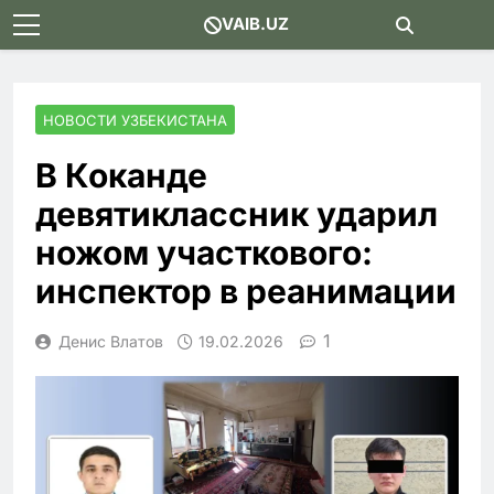
Skip
VAIB.UZ
to
content
НОВОСТИ УЗБЕКИСТАНА
В Коканде
девятиклассник ударил
ножом участкового:
инспектор в реанимации
1
Денис Влатов
19.02.2026