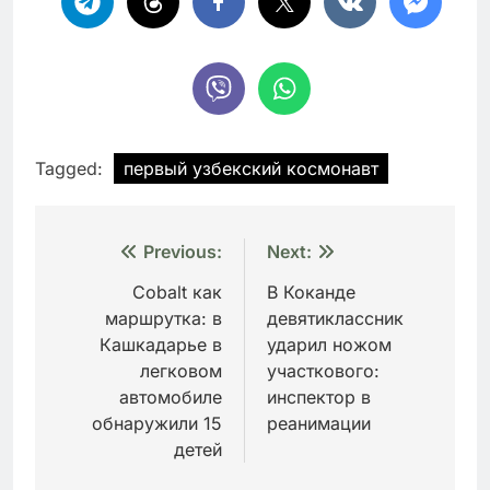
Tagged:
первый узбекский космонавт
Навигация
Previous:
Next:
по
Cobalt как
В Коканде
маршрутка: в
девятиклассник
записям
Кашкадарье в
ударил ножом
легковом
участкового:
автомобиле
инспектор в
обнаружили 15
реанимации
детей