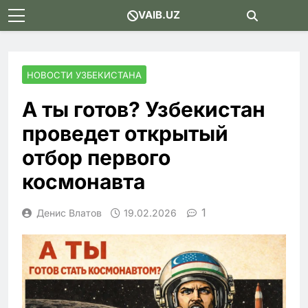
Skip
VAIB.UZ
to
content
НОВОСТИ УЗБЕКИСТАНА
А ты готов? Узбекистан
проведет открытый
отбор первого
космонавта
1
Денис Влатов
19.02.2026