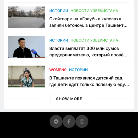
переписывает автоспорт в
Узбекистане
ИСТОРИИ
НОВОСТИ УЗБЕКИСТАНА
Скейтпарк на «Голубых куполах»
залили бетоном: в центре Ташкента
исчезло ещё одно общественное
пространство
ИСТОРИИ
НОВОСТИ УЗБЕКИСТАНА
Власти выплатят 300 млн сумов
предпринимателю, который провёл
пять лет в тюрьме по незаконному
приговору
WOMENS
ИСТОРИИ
В Ташкенте появился детский сад,
где дети едят только полезную еду.
Его открыла мама, которая устала
просить «кашу без сахара»
SHOW MORE