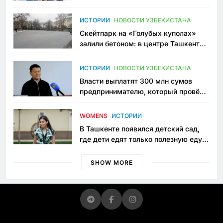
переписывает автоспорт в
Узбекистане
ИСТОРИИ
НОВОСТИ УЗБЕКИСТАНА
Скейтпарк на «Голубых куполах»
залили бетоном: в центре Ташкента
исчезло ещё одно общественное
пространство
ИСТОРИИ
НОВОСТИ УЗБЕКИСТАНА
Власти выплатят 300 млн сумов
предпринимателю, который провёл
пять лет в тюрьме по незаконному
приговору
WOMENS
ИСТОРИИ
В Ташкенте появился детский сад,
где дети едят только полезную еду.
Его открыла мама, которая устала
просить «кашу без сахара»
SHOW MORE