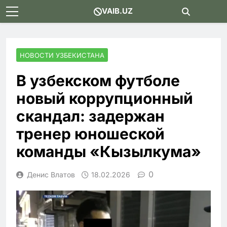
Skip
VAIB.UZ
to
content
НОВОСТИ УЗБЕКИСТАНА
В узбекском футболе
новый коррупционный
скандал: задержан
тренер юношеской
команды «Кызылкума»
0
Денис Влатов
18.02.2026