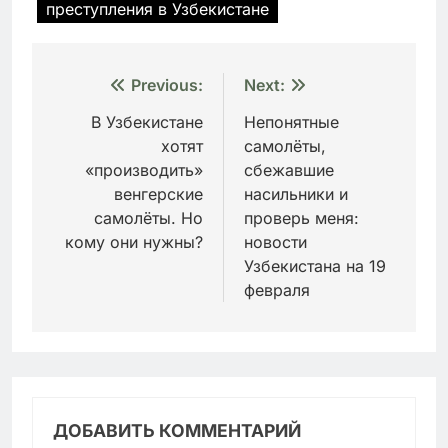
преступления в Узбекистане
Навигация
Previous:
Next:
по
В Узбекистане
Непонятные
хотят
самолёты,
записям
«производить»
сбежавшие
венгерские
насильники и
самолёты. Но
проверь меня:
кому они нужны?
новости
Узбекистана на 19
февраля
ДОБАВИТЬ КОММЕНТАРИЙ