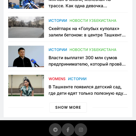
трассе. Как одна девочка
переписывает автоспорт в
Узбекистане
ИСТОРИИ
НОВОСТИ УЗБЕКИСТАНА
Скейтпарк на «Голубых куполах»
залили бетоном: в центре Ташкента
исчезло ещё одно общественное
пространство
ИСТОРИИ
НОВОСТИ УЗБЕКИСТАНА
Власти выплатят 300 млн сумов
предпринимателю, который провёл
пять лет в тюрьме по незаконному
приговору
WOMENS
ИСТОРИИ
В Ташкенте появился детский сад,
где дети едят только полезную еду.
Его открыла мама, которая устала
просить «кашу без сахара»
SHOW MORE