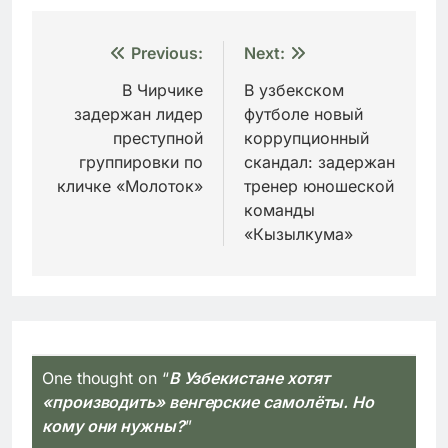
Навигация
Previous:
Next:
по
В Чирчике
В узбекском
задержан лидер
футболе новый
записям
преступной
коррупционный
группировки по
скандал: задержан
кличке «Молоток»
тренер юношеской
команды
«Кызылкума»
One thought on “
В Узбекистане хотят
«производить» венгерские самолёты. Но
кому они нужны?
”