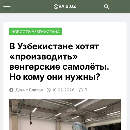
Skip
VAIB.UZ
to
content
НОВОСТИ УЗБЕКИСТАНА
В Узбекистане хотят
«производить»
венгерские самолёты.
Но кому они нужны?
1
Денис Влатов
18.02.2026