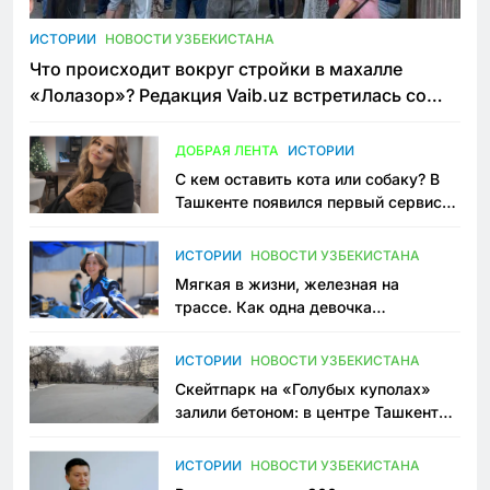
ИСТОРИИ
НОВОСТИ УЗБЕКИСТАНА
Что происходит вокруг стройки в махалле
«Лолазор»? Редакция Vaib.uz встретилась со
всеми сторонами конфликта
ДОБРАЯ ЛЕНТА
ИСТОРИИ
С кем оставить кота или собаку? В
Ташкенте появился первый сервис
зоонянь
ИСТОРИИ
НОВОСТИ УЗБЕКИСТАНА
Мягкая в жизни, железная на
трассе. Как одна девочка
переписывает автоспорт в
Узбекистане
ИСТОРИИ
НОВОСТИ УЗБЕКИСТАНА
Скейтпарк на «Голубых куполах»
залили бетоном: в центре Ташкента
исчезло ещё одно общественное
пространство
ИСТОРИИ
НОВОСТИ УЗБЕКИСТАНА