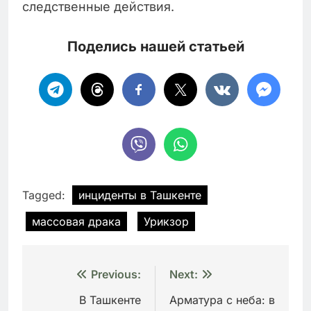
следственные действия.
Поделись нашей статьей
Tagged:
инциденты в Ташкенте
массовая драка
Урикзор
Навигация
Previous:
Next:
по
В Ташкенте
Арматура с неба: в