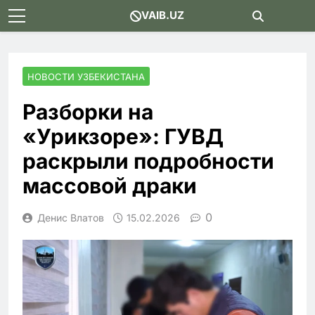
Skip
VAIB.UZ
to
content
НОВОСТИ УЗБЕКИСТАНА
Разборки на
«Урикзоре»: ГУВД
раскрыли подробности
массовой драки
0
Денис Влатов
15.02.2026