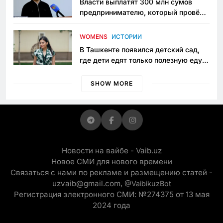
Власти выплатят 300 млн сумов
предпринимателю, который провёл
пять лет в тюрьме по незаконному
приговору
WOMENS
ИСТОРИИ
В Ташкенте появился детский сад,
где дети едят только полезную еду.
Его открыла мама, которая устала
просить «кашу без сахара»
SHOW MORE
Новости на вайбе - Vaib.uz
Новое СМИ для нового времени
Связаться с нами по рекламе и размещению статей -
uzvaib@gmail.com,
@VaibikuzBot
Регистрация электронного СМИ: №274375 от 13 мая
2024 года