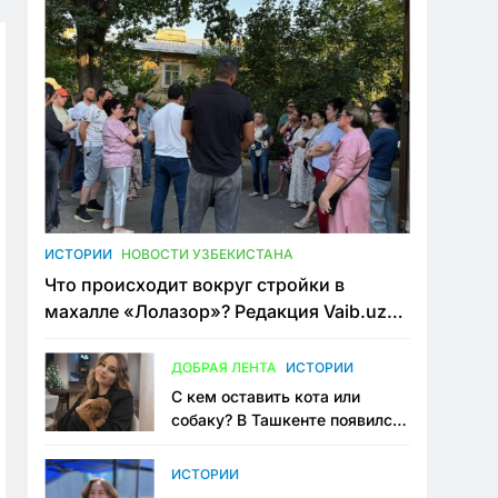
ИСТОРИИ
НОВОСТИ УЗБЕКИСТАНА
Что происходит вокруг стройки в
махалле «Лолазор»? Редакция Vaib.uz
встретилась со всеми сторонами
конфликта
ДОБРАЯ ЛЕНТА
ИСТОРИИ
С кем оставить кота или
собаку? В Ташкенте появился
первый сервис зоонянь
ИСТОРИИ