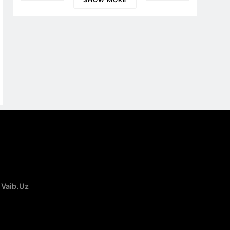
«кашу без сахара»
 Vaib.uz