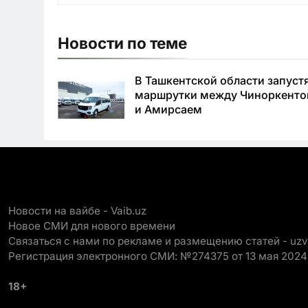
Новости по теме
В Ташкентской области запуст
маршрутки между Чиноркент
и Амирсаем
Новости на вайбе - Vaib.uz
Новое СМИ для нового времени
Связаться с нами по рекламе и размещению статей - uz
Регистрация электронного СМИ: №274375 от 13 мая 2024
18+