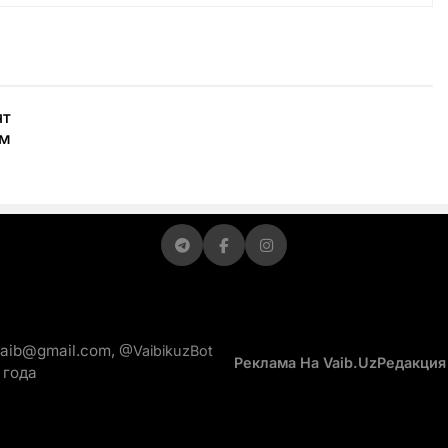
ят
ом
vaib@gmail.com,
@VaibikuzBot
Реклама На Vaib.uz
Редакция
 года