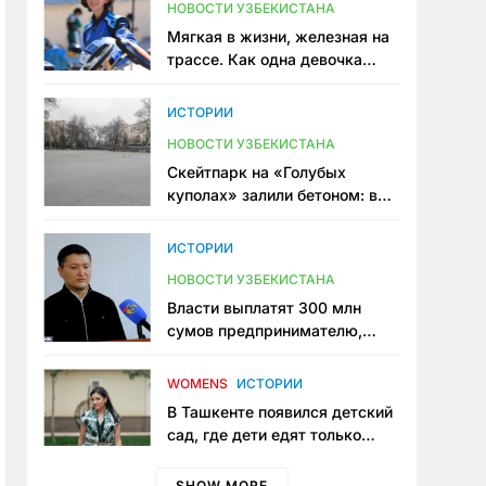
НОВОСТИ УЗБЕКИСТАНА
Мягкая в жизни, железная на
трассе. Как одна девочка
переписывает автоспорт в
Узбекистане
ИСТОРИИ
НОВОСТИ УЗБЕКИСТАНА
Скейтпарк на «Голубых
куполах» залили бетоном: в
центре Ташкента исчезло ещё
одно общественное
ИСТОРИИ
пространство
НОВОСТИ УЗБЕКИСТАНА
Власти выплатят 300 млн
сумов предпринимателю,
который провёл пять лет в
тюрьме по незаконному
WOMENS
ИСТОРИИ
приговору
В Ташкенте появился детский
сад, где дети едят только
полезную еду. Его открыла
мама, которая устала просить
SHOW MORE