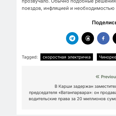
прозвучало. Обычно подобные решения
поездов, инфляцией и необходимостью 
Поделись
Tagged:
скоростная электричка
Чинорке
Навигация
Previou
по
В Карши задержан заместите
председателя «Ватанпарвара»: он продав
записям
водительские права за 20 миллионов сум