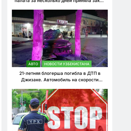
палата за несколько дней приняла закон
о резком ужесточении наказаний для
нарушителей ПДД
АВТО
НОВОСТИ УЗБЕКИСТАНА
21-летняя блогерша погибла в ДТП в
Джизаке. Автомобиль на скорости
врезался в дерево