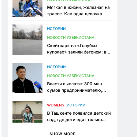
Мягкая в жизни, железная на
трассе. Как одна девочка
переписывает автоспорт в
Узбекистане
ИСТОРИИ
НОВОСТИ УЗБЕКИСТАНА
Скейтпарк на «Голубых
куполах» залили бетоном: в
центре Ташкента исчезло ещё
одно общественное
ИСТОРИИ
пространство
НОВОСТИ УЗБЕКИСТАНА
Власти выплатят 300 млн
сумов предпринимателю,
который провёл пять лет в
тюрьме по незаконному
WOMENS
ИСТОРИИ
приговору
В Ташкенте появился детский
сад, где дети едят только
полезную еду. Его открыла
мама, которая устала просить
SHOW MORE