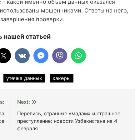
с – какой именно объём данных оказался
 использованы мошенниками. Ответы на него,
 завершения проверки.
 нашей статьей
утечка данных
хакеры
s:
Next:
ва
Перепись, странные «мадам» и страшное
се
преступление: новости Узбекистана на 4
февраля