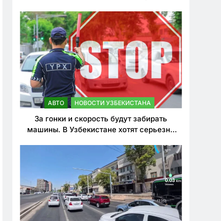
врезался в дерево
АВТО
НОВОСТИ УЗБЕКИСТАНА
За гонки и скорость будут забирать
машины. В Узбекистане хотят серьезно
ужесточить наказания для лихачей