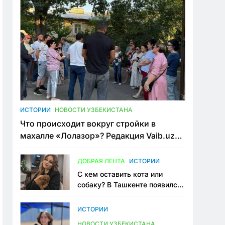
ИСТОРИИ
НОВОСТИ УЗБЕКИСТАНА
Что происходит вокруг стройки в
махалле «Лолазор»? Редакция Vaib.uz
встретилась со всеми сторонами
конфликта
ДОБРАЯ ЛЕНТА
ИСТОРИИ
С кем оставить кота или
собаку? В Ташкенте появился
первый сервис зоонянь
ИСТОРИИ
НОВОСТИ УЗБЕКИСТАНА