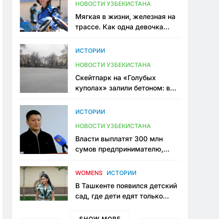
НОВОСТИ УЗБЕКИСТАНА
Мягкая в жизни, железная на
трассе. Как одна девочка
переписывает автоспорт в
Узбекистане
ИСТОРИИ
НОВОСТИ УЗБЕКИСТАНА
Скейтпарк на «Голубых
куполах» залили бетоном: в
центре Ташкента исчезло ещё
одно общественное
ИСТОРИИ
пространство
НОВОСТИ УЗБЕКИСТАНА
Власти выплатят 300 млн
сумов предпринимателю,
который провёл пять лет в
тюрьме по незаконному
WOMENS
ИСТОРИИ
приговору
В Ташкенте появился детский
сад, где дети едят только
полезную еду. Его открыла
мама, которая устала просить
SHOW MORE