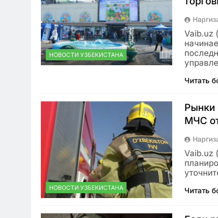
торго
Наргиз
Vaib.uz
начинае
последн
НОВОСТИ УЗБЕКИСТАНА
управл
Читать 
Рынки 
МЧС о
Наргиз
Vaib.uz
планиро
уточнит
НОВОСТИ УЗБЕКИСТАНА
Читать 