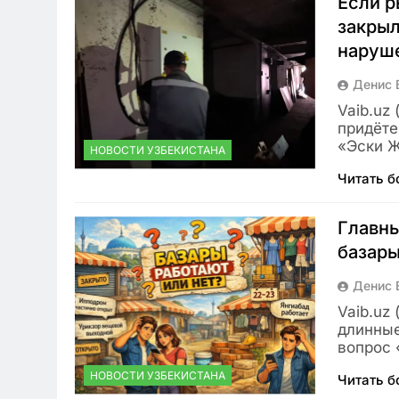
Если р
закрыл
наруш
Денис 
Vaib.uz
придёте
«Эски 
НОВОСТИ УЗБЕКИСТАНА
Читать 
Главны
базары
Денис 
Vaib.uz
длинные
вопрос 
НОВОСТИ УЗБЕКИСТАНА
Читать 