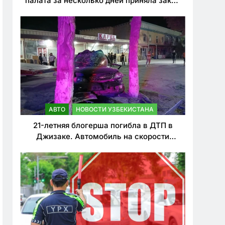
палата за несколько дней приняла закон
о резком ужесточении наказаний для
нарушителей ПДД
АВТО
НОВОСТИ УЗБЕКИСТАНА
21-летняя блогерша погибла в ДТП в
Джизаке. Автомобиль на скорости
врезался в дерево