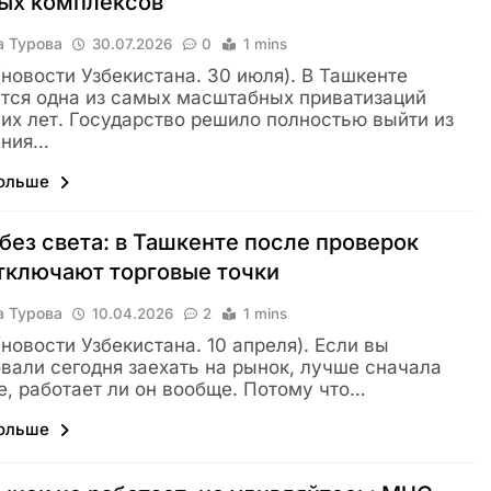
вых комплексов
а Турова
30.07.2026
0
1 mins
 (новости Узбекистана. 30 июля). В Ташкенте
тся одна из самых масштабных приватизаций
их лет. Государство решило полностью выйти из
ения…
больше
без света: в Ташкенте после проверок
тключают торговые точки
а Турова
10.04.2026
2
1 mins
 (новости Узбекистана. 10 апреля). Если вы
вали сегодня заехать на рынок, лучше сначала
е, работает ли он вообще. Потому что…
больше