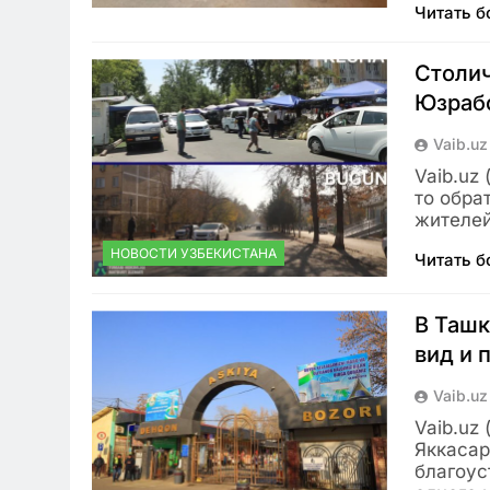
Читать 
Столич
Юзрабо
Vaib.uz
Vaib.uz
то обра
жителей
НОВОСТИ УЗБЕКИСТАНА
Читать 
В Ташк
вид и 
Vaib.uz
Vaib.uz
Яккасар
благоус