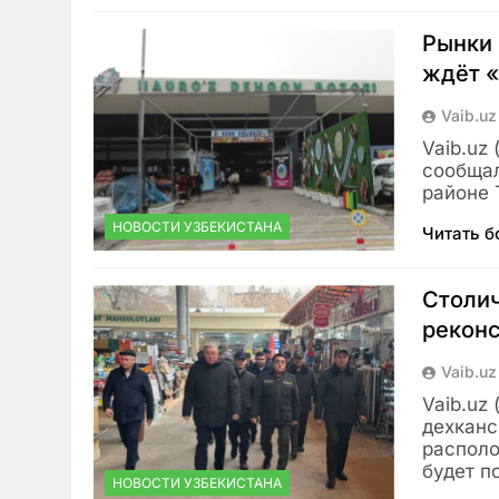
Рынки 
ждёт «
Vaib.uz
Vaib.uz
сообщал
районе 
НОВОСТИ УЗБЕКИСТАНА
Читать 
Столич
реконс
Vaib.uz
Vaib.uz
дехканс
располо
будет п
НОВОСТИ УЗБЕКИСТАНА