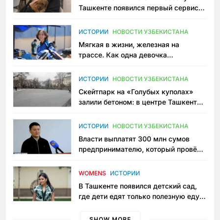
Ташкенте появился первый сервис
зоонянь
ИСТОРИИ
НОВОСТИ УЗБЕКИСТАНА
Мягкая в жизни, железная на
трассе. Как одна девочка
переписывает автоспорт в
Узбекистане
ИСТОРИИ
НОВОСТИ УЗБЕКИСТАНА
Скейтпарк на «Голубых куполах»
залили бетоном: в центре Ташкента
исчезло ещё одно общественное
пространство
ИСТОРИИ
НОВОСТИ УЗБЕКИСТАНА
Власти выплатят 300 млн сумов
предпринимателю, который провёл
пять лет в тюрьме по незаконному
приговору
WOMENS
ИСТОРИИ
В Ташкенте появился детский сад,
где дети едят только полезную еду.
Его открыла мама, которая устала
просить «кашу без сахара»
SHOW MORE