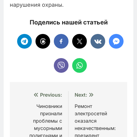
нарушения охраны.
Поделись нашей статьей
Навигация
Previous:
Next:
по
Чиновники
Ремонт
признали
электросетей
записям
проблемы с
оказался
мусорными
некачественным:
полигонами и
президент