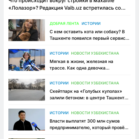
Что происходит вокруг стройки в махалле
«Лолазор»? Редакция Vaib.uz встретилась со
всеми сторонами конфликта
ДОБРАЯ ЛЕНТА
ИСТОРИИ
С кем оставить кота или собаку? В
Ташкенте появился первый сервис
зоонянь
ИСТОРИИ
НОВОСТИ УЗБЕКИСТАНА
Мягкая в жизни, железная на
трассе. Как одна девочка
переписывает автоспорт в
Узбекистане
ИСТОРИИ
НОВОСТИ УЗБЕКИСТАНА
Скейтпарк на «Голубых куполах»
залили бетоном: в центре Ташкента
исчезло ещё одно общественное
пространство
ИСТОРИИ
НОВОСТИ УЗБЕКИСТАНА
Власти выплатят 300 млн сумов
предпринимателю, который провёл
пять лет в тюрьме по незаконному