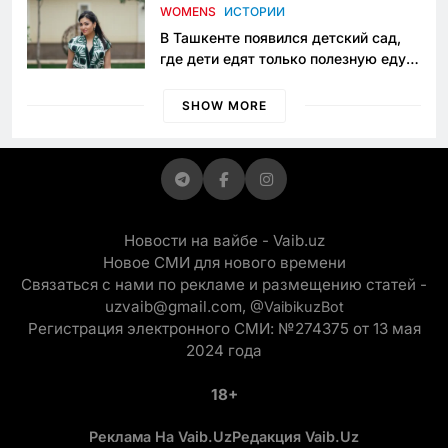
приговору
WOMENS
ИСТОРИИ
В Ташкенте появился детский сад,
где дети едят только полезную еду.
Его открыла мама, которая устала
просить «кашу без сахара»
SHOW MORE
Новости на вайбе - Vaib.uz
Новое СМИ для нового времени
Связаться с нами по рекламе и размещению статей -
uzvaib@gmail.com,
@VaibikuzBot
Регистрация электронного СМИ: №274375 от 13 мая
2024 года
18+
Реклама На Vaib.uz
Редакция Vaib.uz