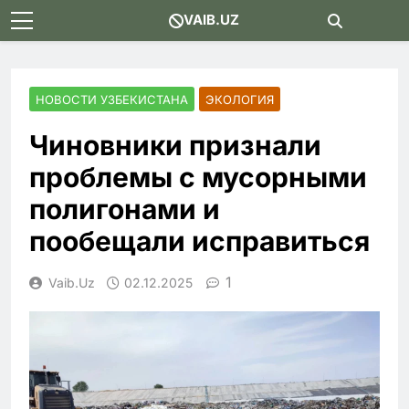
Skip
VAIB.UZ
to
content
НОВОСТИ УЗБЕКИСТАНА
ЭКОЛОГИЯ
Чиновники признали
проблемы с мусорными
полигонами и
пообещали исправиться
1
Vaib.uz
02.12.2025