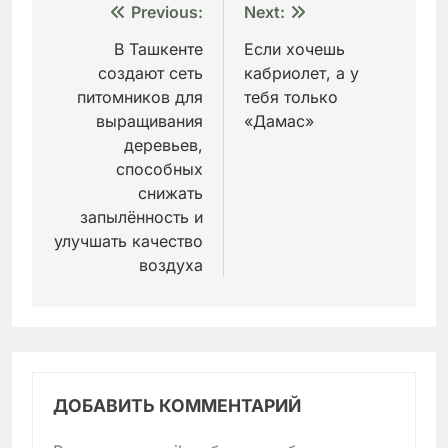
Навигация
Previous:
Next:
по
В Ташкенте
Если хочешь
создают сеть
кабриолет, а у
записям
питомников для
тебя только
выращивания
«Дамас»
деревьев,
способных
снижать
запылённость и
улучшать качество
воздуха
ДОБАВИТЬ КОММЕНТАРИЙ