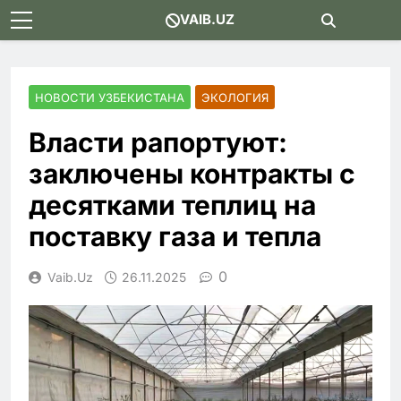
Skip
VAIB.UZ
to
content
НОВОСТИ УЗБЕКИСТАНА
ЭКОЛОГИЯ
Власти рапортуют:
заключены контракты с
десятками теплиц на
поставку газа и тепла
0
Vaib.uz
26.11.2025