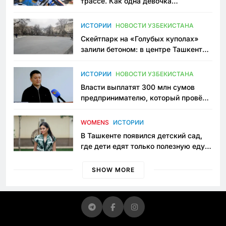
трассе. Как одна девочка
переписывает автоспорт в
Узбекистане
ИСТОРИИ
НОВОСТИ УЗБЕКИСТАНА
Скейтпарк на «Голубых куполах»
залили бетоном: в центре Ташкента
исчезло ещё одно общественное
пространство
ИСТОРИИ
НОВОСТИ УЗБЕКИСТАНА
Власти выплатят 300 млн сумов
предпринимателю, который провёл
пять лет в тюрьме по незаконному
приговору
WOMENS
ИСТОРИИ
В Ташкенте появился детский сад,
где дети едят только полезную еду.
Его открыла мама, которая устала
просить «кашу без сахара»
SHOW MORE