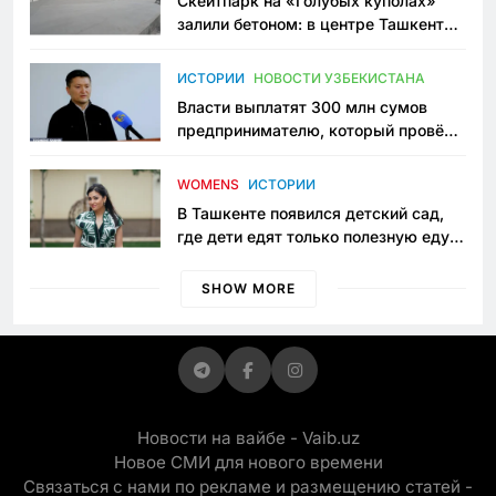
Скейтпарк на «Голубых куполах»
залили бетоном: в центре Ташкента
исчезло ещё одно общественное
пространство
ИСТОРИИ
НОВОСТИ УЗБЕКИСТАНА
Власти выплатят 300 млн сумов
предпринимателю, который провёл
пять лет в тюрьме по незаконному
приговору
WOMENS
ИСТОРИИ
В Ташкенте появился детский сад,
где дети едят только полезную еду.
Его открыла мама, которая устала
просить «кашу без сахара»
SHOW MORE
Новости на вайбе - Vaib.uz
Новое СМИ для нового времени
Связаться с нами по рекламе и размещению статей -