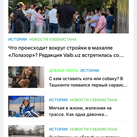
ИСТОРИИ
НОВОСТИ УЗБЕКИСТАНА
Что происходит вокруг стройки в махалле
«Лолазор»? Редакция Vaib.uz встретилась со
всеми сторонами конфликта
ДОБРАЯ ЛЕНТА
ИСТОРИИ
С кем оставить кота или собаку? В
Ташкенте появился первый сервис
зоонянь
ИСТОРИИ
НОВОСТИ УЗБЕКИСТАНА
Мягкая в жизни, железная на
трассе. Как одна девочка
переписывает автоспорт в
Узбекистане
ИСТОРИИ
НОВОСТИ УЗБЕКИСТАНА