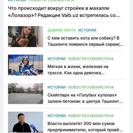
Что происходит вокруг стройки в махалле
«Лолазор»? Редакция Vaib.uz встретилась со
всеми сторонами конфликта
ДОБРАЯ ЛЕНТА
ИСТОРИИ
С кем оставить кота или собаку? В
Ташкенте появился первый сервис
зоонянь
ИСТОРИИ
НОВОСТИ УЗБЕКИСТАНА
Мягкая в жизни, железная на
трассе. Как одна девочка
переписывает автоспорт в
Узбекистане
ИСТОРИИ
НОВОСТИ УЗБЕКИСТАНА
Скейтпарк на «Голубых куполах»
залили бетоном: в центре Ташкента
исчезло ещё одно общественное
пространство
ИСТОРИИ
НОВОСТИ УЗБЕКИСТАНА
Власти выплатят 300 млн сумов
предпринимателю, который провёл