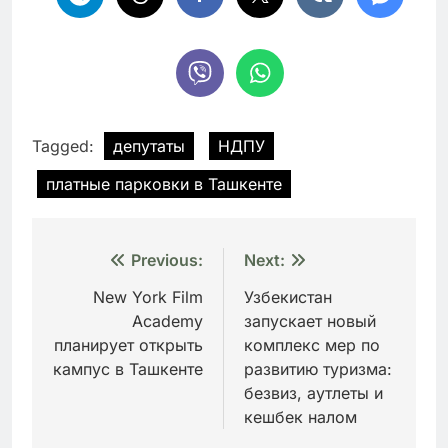
Tagged:
депутаты
НДПУ
платные парковки в Ташкенте
Навигация
Previous:
Next:
по
New York Film
Узбекистан
Academy
запускает новый
записям
планирует открыть
комплекс мер по
кампус в Ташкенте
развитию туризма:
безвиз, аутлеты и
кешбек налом