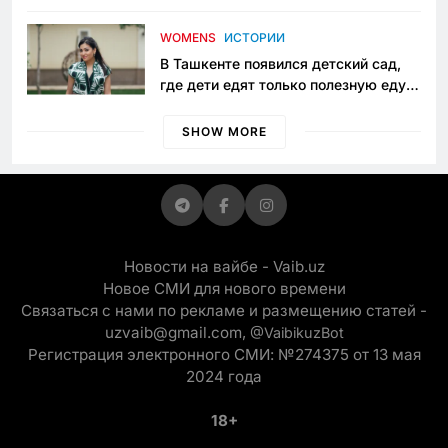
пять лет в тюрьме по незаконному
приговору
WOMENS
ИСТОРИИ
В Ташкенте появился детский сад,
где дети едят только полезную еду.
Его открыла мама, которая устала
просить «кашу без сахара»
SHOW MORE
Новости на вайбе - Vaib.uz
Новое СМИ для нового времени
Связаться с нами по рекламе и размещению статей -
uzvaib@gmail.com,
@VaibikuzBot
Регистрация электронного СМИ: №274375 от 13 мая
2024 года
18+