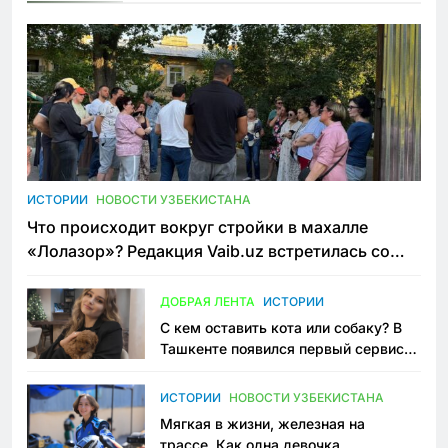
ИСТОРИИ
НОВОСТИ УЗБЕКИСТАНА
Что происходит вокруг стройки в махалле
«Лолазор»? Редакция Vaib.uz встретилась со
всеми сторонами конфликта
ДОБРАЯ ЛЕНТА
ИСТОРИИ
С кем оставить кота или собаку? В
Ташкенте появился первый сервис
зоонянь
ИСТОРИИ
НОВОСТИ УЗБЕКИСТАНА
Мягкая в жизни, железная на
трассе. Как одна девочка