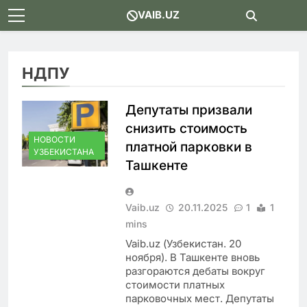
Skip
VAIB.UZ
to
content
НДПУ
Депутаты призвали
снизить стоимость
НОВОСТИ
платной парковки в
УЗБЕКИСТАНА
Ташкенте
Vaib.uz
20.11.2025
1
1
mins
Vaib.uz (Узбекистан. 20
ноября). В Ташкенте вновь
разгораются дебаты вокруг
стоимости платных
парковочных мест. Депутаты