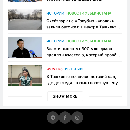
переписывает автоспорт в
Узбекистане
ИСТОРИИ
НОВОСТИ УЗБЕКИСТАНА
Скейтпарк на «Голубых куполах»
залили бетоном: в центре Ташкента
исчезло ещё одно общественное
пространство
ИСТОРИИ
НОВОСТИ УЗБЕКИСТАНА
Власти выплатят 300 млн сумов
предпринимателю, который провёл
пять лет в тюрьме по незаконному
приговору
WOMENS
ИСТОРИИ
В Ташкенте появился детский сад,
где дети едят только полезную еду.
Его открыла мама, которая устала
просить «кашу без сахара»
SHOW MORE