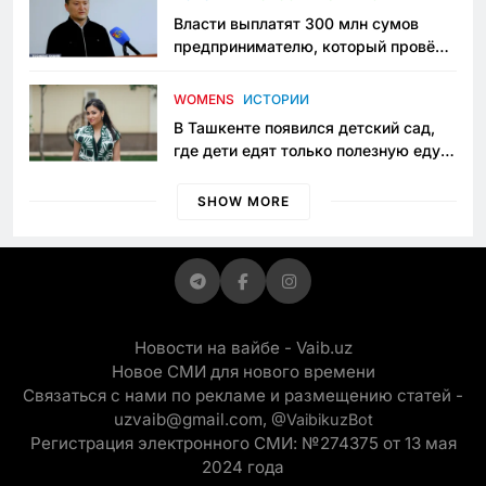
Власти выплатят 300 млн сумов
предпринимателю, который провёл
пять лет в тюрьме по незаконному
приговору
WOMENS
ИСТОРИИ
В Ташкенте появился детский сад,
где дети едят только полезную еду.
Его открыла мама, которая устала
просить «кашу без сахара»
SHOW MORE
Новости на вайбе - Vaib.uz
Новое СМИ для нового времени
Связаться с нами по рекламе и размещению статей -
uzvaib@gmail.com,
@VaibikuzBot
Регистрация электронного СМИ: №274375 от 13 мая
2024 года