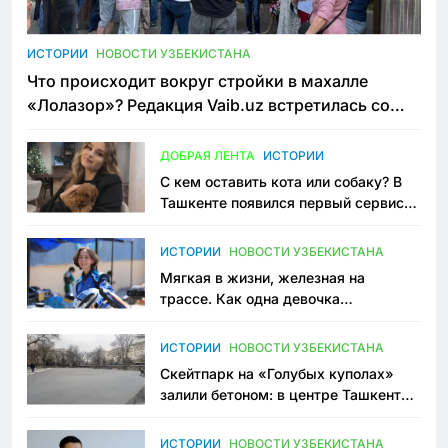
ИСТОРИИ
НОВОСТИ УЗБЕКИСТАНА
Что происходит вокруг стройки в махалле
«Лолазор»? Редакция Vaib.uz встретилась со
всеми сторонами конфликта
ДОБРАЯ ЛЕНТА
ИСТОРИИ
С кем оставить кота или собаку? В
Ташкенте появился первый сервис
зоонянь
ИСТОРИИ
НОВОСТИ УЗБЕКИСТАНА
Мягкая в жизни, железная на
трассе. Как одна девочка
переписывает автоспорт в
Узбекистане
ИСТОРИИ
НОВОСТИ УЗБЕКИСТАНА
Скейтпарк на «Голубых куполах»
залили бетоном: в центре Ташкента
исчезло ещё одно общественное
пространство
ИСТОРИИ
НОВОСТИ УЗБЕКИСТАНА