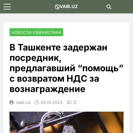
Skip
VAIB.UZ
to
content
НОВОСТИ УЗБЕКИСТАНА
В Ташкенте задержан
посредник,
предлагавший “помощь”
с возвратом НДС за
вознаграждение
0
Vaib.uz
28.10.2025