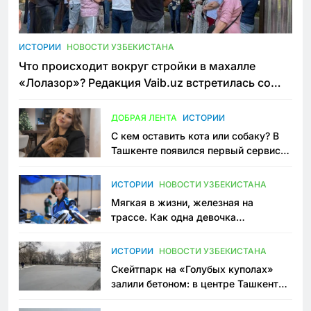
ИСТОРИИ
НОВОСТИ УЗБЕКИСТАНА
Что происходит вокруг стройки в махалле
«Лолазор»? Редакция Vaib.uz встретилась со
всеми сторонами конфликта
ДОБРАЯ ЛЕНТА
ИСТОРИИ
С кем оставить кота или собаку? В
Ташкенте появился первый сервис
зоонянь
ИСТОРИИ
НОВОСТИ УЗБЕКИСТАНА
Мягкая в жизни, железная на
трассе. Как одна девочка
переписывает автоспорт в
Узбекистане
ИСТОРИИ
НОВОСТИ УЗБЕКИСТАНА
Скейтпарк на «Голубых куполах»
залили бетоном: в центре Ташкента
исчезло ещё одно общественное