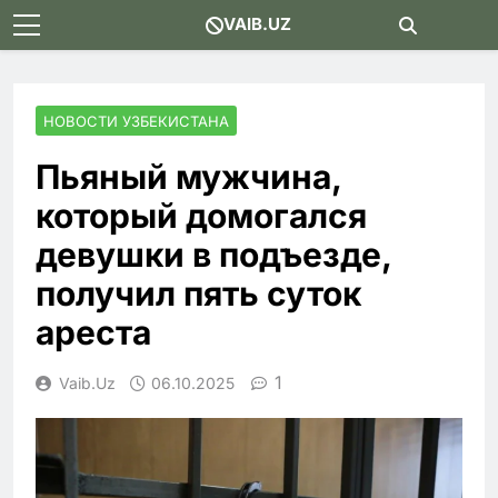
Skip
VAIB.UZ
to
content
НОВОСТИ УЗБЕКИСТАНА
Пьяный мужчина,
который домогался
девушки в подъезде,
получил пять суток
ареста
1
Vaib.uz
06.10.2025