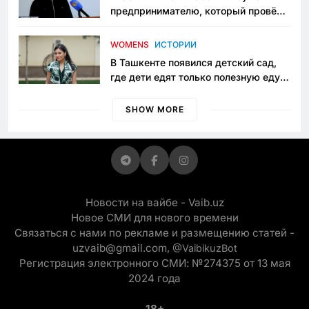
предпринимателю, который провёл
пять лет в тюрьме по незаконному
приговору
WOMENS
ИСТОРИИ
В Ташкенте появился детский сад,
где дети едят только полезную еду.
Его открыла мама, которая устала
просить «кашу без сахара»
SHOW MORE
Новости на вайбе - Vaib.uz
Новое СМИ для нового времени
Связаться с нами по рекламе и размещению статей -
uzvaib@gmail.com,
@VaibikuzBot
Регистрация электронного СМИ: №274375 от 13 мая
2024 года
18+