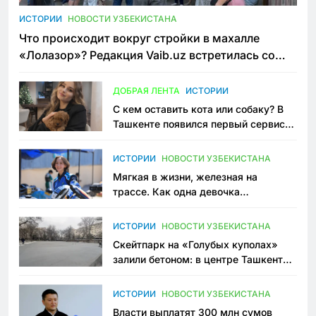
ИСТОРИИ
НОВОСТИ УЗБЕКИСТАНА
Что происходит вокруг стройки в махалле
«Лолазор»? Редакция Vaib.uz встретилась со
всеми сторонами конфликта
ДОБРАЯ ЛЕНТА
ИСТОРИИ
С кем оставить кота или собаку? В
Ташкенте появился первый сервис
зоонянь
ИСТОРИИ
НОВОСТИ УЗБЕКИСТАНА
Мягкая в жизни, железная на
трассе. Как одна девочка
переписывает автоспорт в
Узбекистане
ИСТОРИИ
НОВОСТИ УЗБЕКИСТАНА
Скейтпарк на «Голубых куполах»
залили бетоном: в центре Ташкента
исчезло ещё одно общественное
пространство
ИСТОРИИ
НОВОСТИ УЗБЕКИСТАНА
Власти выплатят 300 млн сумов