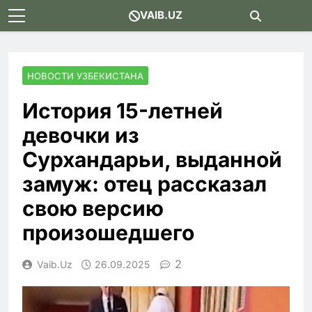
Skip
VAIB.UZ
to
content
НОВОСТИ УЗБЕКИСТАНА
История 15-летней
девочки из
Сурхандарьи, выданной
замуж: отец рассказал
свою версию
произошедшего
2
Vaib.uz
26.09.2025