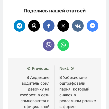
Поделись нашей статьей
Навигация
Previous:
Next:
по
В Андижане
В Узбекистане
водитель сбил
оштрафовали
записям
девочку на
парня, который
«зебре»: в сети
снялся в
сомневаются в
рекламном ролике
официальной
в форме