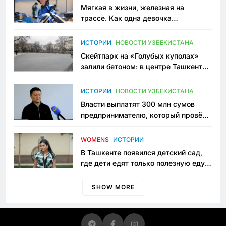
Мягкая в жизни, железная на
трассе. Как одна девочка
переписывает автоспорт в
Узбекистане
ИСТОРИИ
НОВОСТИ УЗБЕКИСТАНА
Скейтпарк на «Голубых куполах»
залили бетоном: в центре Ташкента
исчезло ещё одно общественное
пространство
ИСТОРИИ
НОВОСТИ УЗБЕКИСТАНА
Власти выплатят 300 млн сумов
предпринимателю, который провёл
пять лет в тюрьме по незаконному
приговору
WOMENS
ИСТОРИИ
В Ташкенте появился детский сад,
где дети едят только полезную еду.
Его открыла мама, которая устала
просить «кашу без сахара»
SHOW MORE