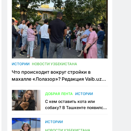
ИСТОРИИ
НОВОСТИ УЗБЕКИСТАНА
Что происходит вокруг стройки в
махалле «Лолазор»? Редакция Vaib.uz
встретилась со всеми сторонами
конфликта
ДОБРАЯ ЛЕНТА
ИСТОРИИ
С кем оставить кота или
собаку? В Ташкенте появился
первый сервис зоонянь
ИСТОРИИ
НОВОСТИ УЗБЕКИСТАНА