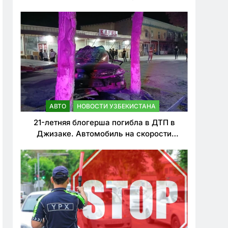
о резком ужесточении наказаний для
нарушителей ПДД
АВТО
НОВОСТИ УЗБЕКИСТАНА
21-летняя блогерша погибла в ДТП в
Джизаке. Автомобиль на скорости
врезался в дерево