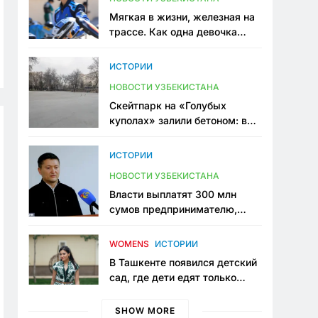
Мягкая в жизни, железная на
трассе. Как одна девочка
переписывает автоспорт в
Узбекистане
ИСТОРИИ
НОВОСТИ УЗБЕКИСТАНА
Скейтпарк на «Голубых
куполах» залили бетоном: в
центре Ташкента исчезло ещё
одно общественное
ИСТОРИИ
пространство
НОВОСТИ УЗБЕКИСТАНА
Власти выплатят 300 млн
сумов предпринимателю,
который провёл пять лет в
тюрьме по незаконному
WOMENS
ИСТОРИИ
приговору
В Ташкенте появился детский
сад, где дети едят только
полезную еду. Его открыла
мама, которая устала просить
SHOW MORE