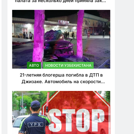
палата за несколько дней приняла закон
о резком ужесточении наказаний для
нарушителей ПДД
АВТО
НОВОСТИ УЗБЕКИСТАНА
21-летняя блогерша погибла в ДТП в
Джизаке. Автомобиль на скорости
врезался в дерево