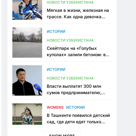
НОВОСТИ УЗБЕКИСТАНА
Мягкая в жизни, железная на
трассе. Как одна девочка
переписывает автоспорт в
Узбекистане
ИСТОРИИ
НОВОСТИ УЗБЕКИСТАНА
Скейтпарк на «Голубых
куполах» залили бетоном: в
центре Ташкента исчезло ещё
одно общественное
ИСТОРИИ
пространство
НОВОСТИ УЗБЕКИСТАНА
Власти выплатят 300 млн
сумов предпринимателю,
который провёл пять лет в
тюрьме по незаконному
WOMENS
ИСТОРИИ
приговору
В Ташкенте появился детский
сад, где дети едят только
полезную еду. Его открыла
мама, которая устала просить
SHOW MORE