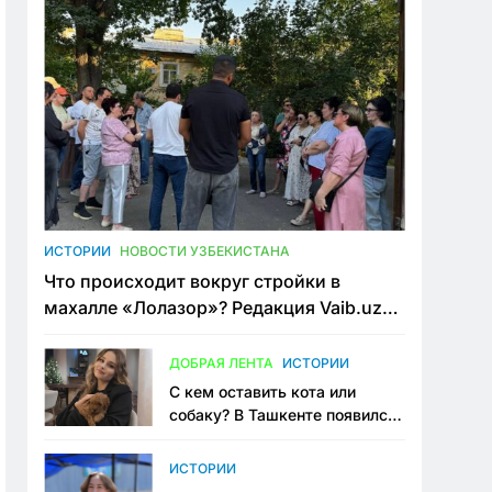
ИСТОРИИ
НОВОСТИ УЗБЕКИСТАНА
Что происходит вокруг стройки в
махалле «Лолазор»? Редакция Vaib.uz
встретилась со всеми сторонами
конфликта
ДОБРАЯ ЛЕНТА
ИСТОРИИ
С кем оставить кота или
собаку? В Ташкенте появился
первый сервис зоонянь
ИСТОРИИ