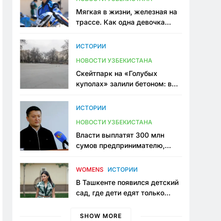
Мягкая в жизни, железная на
трассе. Как одна девочка
переписывает автоспорт в
Узбекистане
ИСТОРИИ
НОВОСТИ УЗБЕКИСТАНА
Скейтпарк на «Голубых
куполах» залили бетоном: в
центре Ташкента исчезло ещё
одно общественное
ИСТОРИИ
пространство
НОВОСТИ УЗБЕКИСТАНА
Власти выплатят 300 млн
сумов предпринимателю,
который провёл пять лет в
тюрьме по незаконному
WOMENS
ИСТОРИИ
приговору
В Ташкенте появился детский
сад, где дети едят только
полезную еду. Его открыла
мама, которая устала просить
SHOW MORE