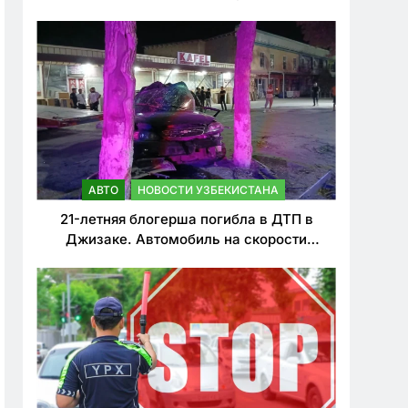
о резком ужесточении наказаний для
нарушителей ПДД
АВТО
НОВОСТИ УЗБЕКИСТАНА
21-летняя блогерша погибла в ДТП в
Джизаке. Автомобиль на скорости
врезался в дерево