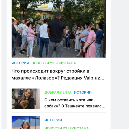
ИСТОРИИ
НОВОСТИ УЗБЕКИСТАНА
Что происходит вокруг стройки в
махалле «Лолазор»? Редакция Vaib.uz
встретилась со всеми сторонами
конфликта
ДОБРАЯ ЛЕНТА
ИСТОРИИ
С кем оставить кота или
собаку? В Ташкенте появился
первый сервис зоонянь
ИСТОРИИ
НОВОСТИ УЗБЕКИСТАНА