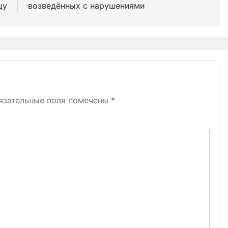
цу
возведённых с нарушениями
язательные поля помечены
*