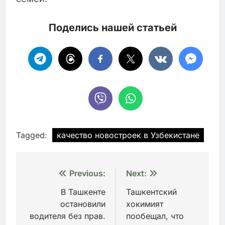
Поделись нашей статьей
Tagged:
качество новостроек в Узбекистане
Навигация
Previous:
Next:
по
В Ташкенте
Ташкентский
остановили
хокимият
записям
водителя без прав.
пообещал, что