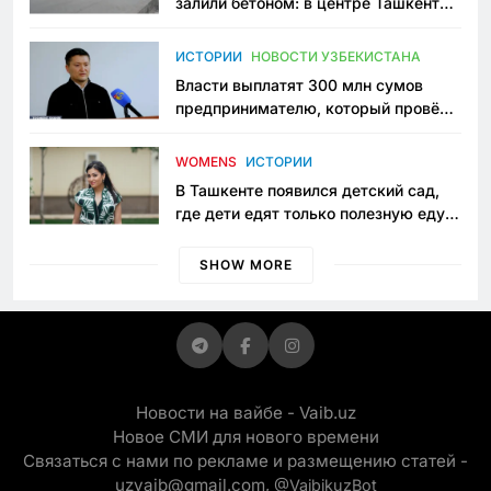
залили бетоном: в центре Ташкента
исчезло ещё одно общественное
пространство
ИСТОРИИ
НОВОСТИ УЗБЕКИСТАНА
Власти выплатят 300 млн сумов
предпринимателю, который провёл
пять лет в тюрьме по незаконному
приговору
WOMENS
ИСТОРИИ
В Ташкенте появился детский сад,
где дети едят только полезную еду.
Его открыла мама, которая устала
просить «кашу без сахара»
SHOW MORE
Новости на вайбе - Vaib.uz
Новое СМИ для нового времени
Связаться с нами по рекламе и размещению статей -
uzvaib@gmail.com,
@VaibikuzBot