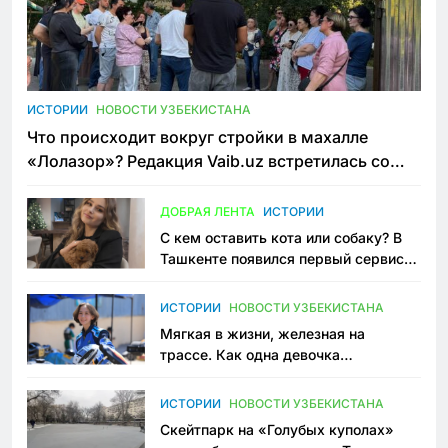
ИСТОРИИ
НОВОСТИ УЗБЕКИСТАНА
Что происходит вокруг стройки в махалле
«Лолазор»? Редакция Vaib.uz встретилась со
всеми сторонами конфликта
ДОБРАЯ ЛЕНТА
ИСТОРИИ
С кем оставить кота или собаку? В
Ташкенте появился первый сервис
зоонянь
ИСТОРИИ
НОВОСТИ УЗБЕКИСТАНА
Мягкая в жизни, железная на
трассе. Как одна девочка
переписывает автоспорт в
Узбекистане
ИСТОРИИ
НОВОСТИ УЗБЕКИСТАНА
Скейтпарк на «Голубых куполах»