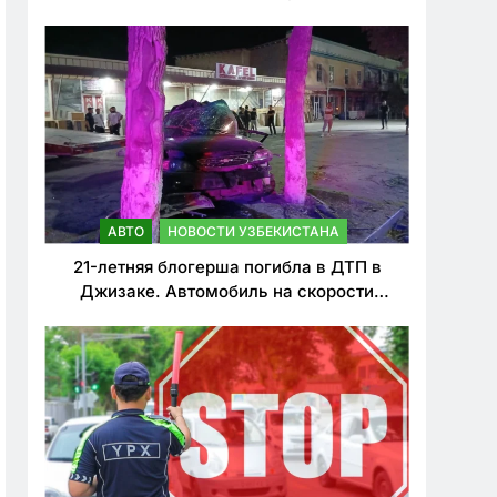
о резком ужесточении наказаний для
нарушителей ПДД
АВТО
НОВОСТИ УЗБЕКИСТАНА
21-летняя блогерша погибла в ДТП в
Джизаке. Автомобиль на скорости
врезался в дерево