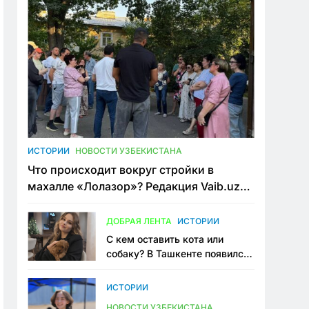
ИСТОРИИ
НОВОСТИ УЗБЕКИСТАНА
Что происходит вокруг стройки в
махалле «Лолазор»? Редакция Vaib.uz
встретилась со всеми сторонами
конфликта
ДОБРАЯ ЛЕНТА
ИСТОРИИ
С кем оставить кота или
собаку? В Ташкенте появился
первый сервис зоонянь
ИСТОРИИ
НОВОСТИ УЗБЕКИСТАНА