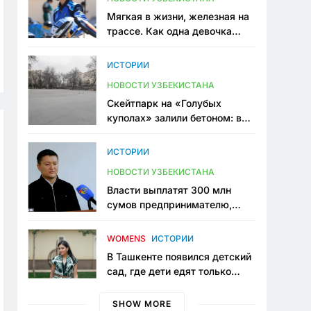
Мягкая в жизни, железная на
трассе. Как одна девочка
переписывает автоспорт в
Узбекистане
ИСТОРИИ
НОВОСТИ УЗБЕКИСТАНА
Скейтпарк на «Голубых
куполах» залили бетоном: в
центре Ташкента исчезло ещё
одно общественное
ИСТОРИИ
пространство
НОВОСТИ УЗБЕКИСТАНА
Власти выплатят 300 млн
сумов предпринимателю,
который провёл пять лет в
тюрьме по незаконному
WOMENS
ИСТОРИИ
приговору
В Ташкенте появился детский
сад, где дети едят только
полезную еду. Его открыла
мама, которая устала просить
SHOW MORE