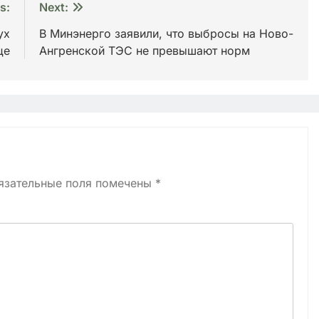
s:
Next:
ух
В Минэнерго заявили, что выбросы на Ново-
це
Ангренской ТЭС не превышают норм
язательные поля помечены
*