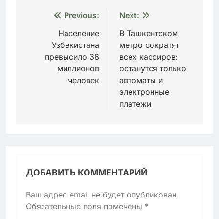
Навигация
Previous:
Next:
по
Население
В Ташкентском
Узбекистана
метро сократят
записям
превысило 38
всех кассиров:
миллионов
останутся только
человек
автоматы и
электронные
платежи
ДОБАВИТЬ КОММЕНТАРИЙ
Ваш адрес email не будет опубликован.
Обязательные поля помечены
*