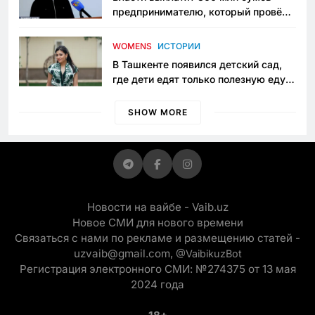
предпринимателю, который провёл
пять лет в тюрьме по незаконному
приговору
WOMENS
ИСТОРИИ
В Ташкенте появился детский сад,
где дети едят только полезную еду.
Его открыла мама, которая устала
просить «кашу без сахара»
SHOW MORE
Новости на вайбе - Vaib.uz
Новое СМИ для нового времени
Связаться с нами по рекламе и размещению статей -
uzvaib@gmail.com,
@VaibikuzBot
Регистрация электронного СМИ: №274375 от 13 мая
2024 года