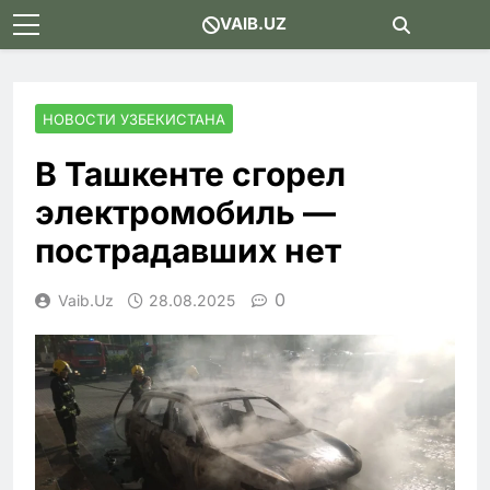
Skip
VAIB.UZ
to
content
НОВОСТИ УЗБЕКИСТАНА
В Ташкенте сгорел
электромобиль —
пострадавших нет
0
Vaib.uz
28.08.2025