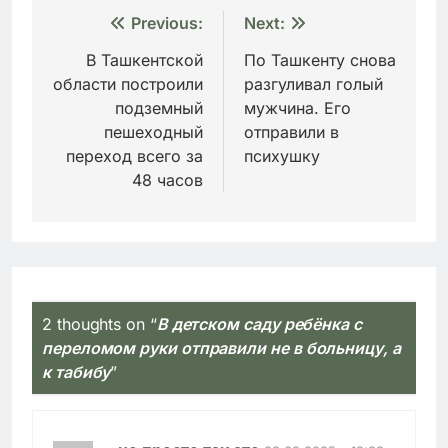
Навигация
Previous:
Next:
по
В Ташкентской
По Ташкенту снова
области построили
разгуливал голый
записям
подземный
мужчина. Его
пешеходный
отправили в
переход всего за
психушку
48 часов
2 thoughts on “
В детском саду ребёнка с
переломом руки отправили не в больницу, а
к табибу
”