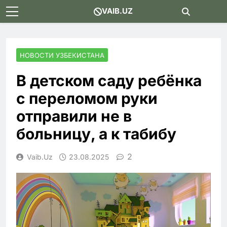
Skip
VAIB.UZ
to
content
НОВОСТИ УЗБЕКИСТАНА
В детском саду ребёнка
с переломом руки
отправили не в
больницу, а к табибу
2
Vaib.uz
23.08.2025