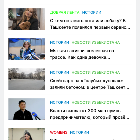
всеми сторонами конфликта
ДОБРАЯ ЛЕНТА
ИСТОРИИ
С кем оставить кота или собаку? В
Ташкенте появился первый сервис
зоонянь
ИСТОРИИ
НОВОСТИ УЗБЕКИСТАНА
Мягкая в жизни, железная на
трассе. Как одна девочка
переписывает автоспорт в
Узбекистане
ИСТОРИИ
НОВОСТИ УЗБЕКИСТАНА
Скейтпарк на «Голубых куполах»
залили бетоном: в центре Ташкента
исчезло ещё одно общественное
пространство
ИСТОРИИ
НОВОСТИ УЗБЕКИСТАНА
Власти выплатят 300 млн сумов
предпринимателю, который провёл
пять лет в тюрьме по незаконному
приговору
WOMENS
ИСТОРИИ