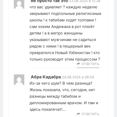
не просто так это
:
23.08.2025 в 13:38
что вас удивляет ? каждую неделю
закрывают подпольные религиозные
школы ! к табибам ходят толпами !
сам хоким Андижана в рот плюёт
детям ! а в метро женщины
указывают мужчинам не садиться
рядом с ними ! в пещерный век
превратился Новый Узбекистан ! кто
только руководит этим процессом ?
ОТВЕТИТЬ
Абра Кадабра
:
24.08.2025 в 08:04
Из-за чего шум? В чем разница?
Жизнь показала, что, сегодня, нет
разницы между табибом и
дипломированным врачом. И там и
здесь покалечат!…
ОТВЕТИТЬ