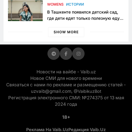
приговору
WOMENS
ИСТОРИИ
В Ташкенте появился детский сад,
где дети едят только полезную еду.
Его открыла мама, которая устала
просить «кашу без сахара»
SHOW MORE
Новости на вайбе - Vaib.uz
Новое СМИ для нового времени
Связаться с нами по рекламе и размещению статей -
uzvaib@gmail.com,
@VaibikuzBot
Регистрация электронного СМИ: №274375 от 13 мая
2024 года
18+
Реклама На Vaib.uz
Редакция Vaib.uz