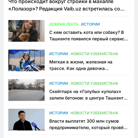
Что происходит вокруг стройки в махалле
«Лолазор»? Редакция Vaib.uz встретилась со
всеми сторонами конфликта
ДОБРАЯ ЛЕНТА
ИСТОРИИ
С кем оставить кота или собаку? В
Ташкенте появился первый сервис
зоонянь
ИСТОРИИ
НОВОСТИ УЗБЕКИСТАНА
Мягкая в жизни, железная на
трассе. Как одна девочка
переписывает автоспорт в
Узбекистане
ИСТОРИИ
НОВОСТИ УЗБЕКИСТАНА
Скейтпарк на «Голубых куполах»
залили бетоном: в центре Ташкента
исчезло ещё одно общественное
пространство
ИСТОРИИ
НОВОСТИ УЗБЕКИСТАНА
Власти выплатят 300 млн сумов
предпринимателю, который провёл
пять лет в тюрьме по незаконному