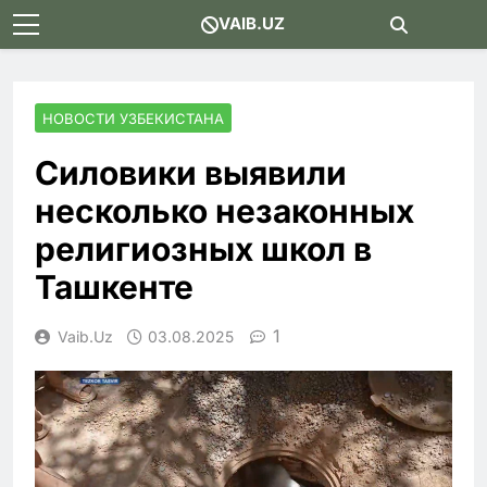
Skip
VAIB.UZ
to
content
НОВОСТИ УЗБЕКИСТАНА
Силовики выявили
несколько незаконных
религиозных школ в
Ташкенте
1
Vaib.uz
03.08.2025