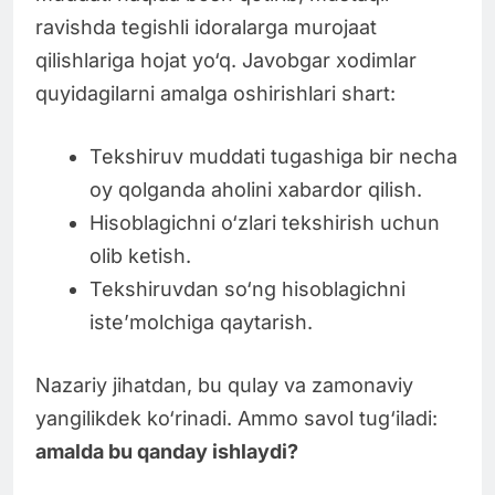
ravishda tegishli idoralarga murojaat
qilishlariga hojat yo‘q. Javobgar xodimlar
quyidagilarni amalga oshirishlari shart:
Tekshiruv muddati tugashiga bir necha
oy qolganda aholini xabardor qilish.
Hisoblagichni o‘zlari tekshirish uchun
olib ketish.
Tekshiruvdan so‘ng hisoblagichni
iste’molchiga qaytarish.
Nazariy jihatdan, bu qulay va zamonaviy
yangilikdek ko‘rinadi. Ammo savol tug‘iladi:
amalda bu qanday ishlaydi?