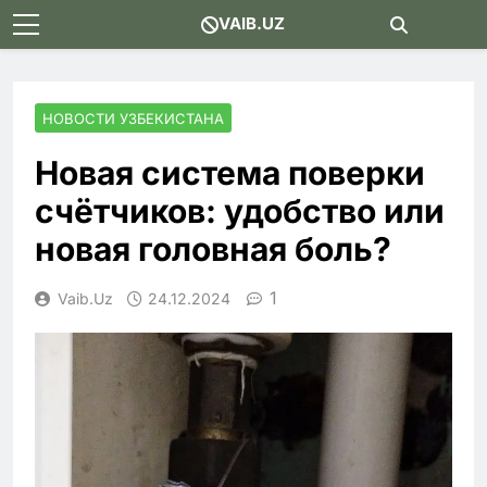
Skip
VAIB.UZ
to
content
НОВОСТИ УЗБЕКИСТАНА
Новая система поверки
счётчиков: удобство или
новая головная боль?
1
Vaib.uz
24.12.2024