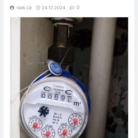
0
Vaib.uz
24.12.2024