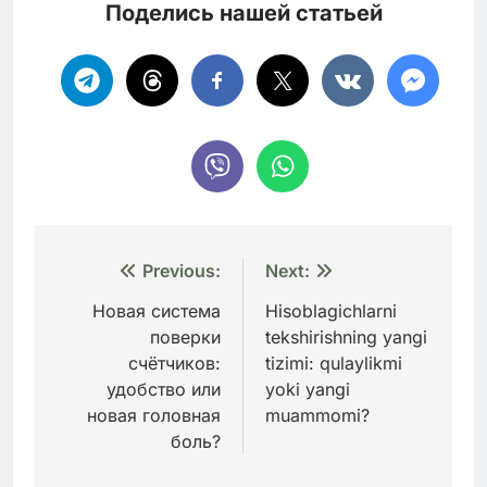
Поделись нашей статьей
Навигация
Previous:
Next:
по
Новая система
Hisoblagichlarni
поверки
tekshirishning yangi
записям
счётчиков:
tizimi: qulaylikmi
удобство или
yoki yangi
новая головная
muammomi?
боль?