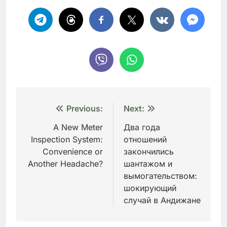
Навигация
Previous:
Next:
по
A New Meter
Два года
Inspection System:
отношений
записям
Convenience or
закончились
Another Headache?
шантажом и
вымогательством:
шокирующий
случай в Андижане