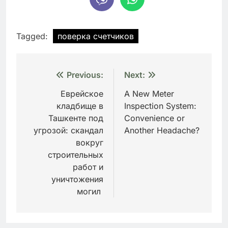
Tagged:
поверка счетчиков
Навигация
Previous:
Next:
по
Еврейское
A New Meter
кладбище в
Inspection System:
записям
Ташкенте под
Convenience or
угрозой: скандал
Another Headache?
вокруг
строительных
работ и
уничтожения
могил