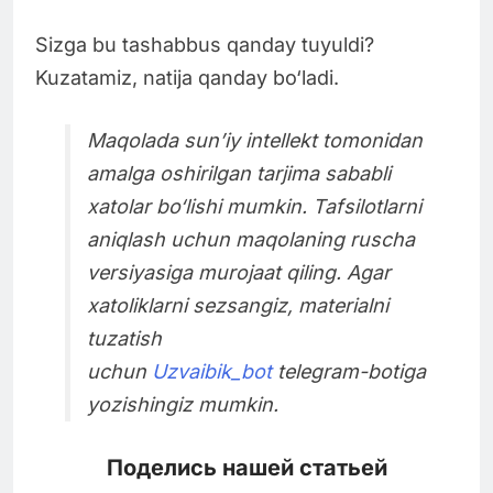
Sizga bu tashabbus qanday tuyuldi?
Kuzatamiz, natija qanday bo‘ladi.
Maqolada sun’iy intellekt tomonidan
amalga oshirilgan tarjima sababli
xatolar bo‘lishi mumkin. Tafsilotlarni
aniqlash uchun maqolaning ruscha
versiyasiga murojaat qiling. Agar
xatoliklarni sezsangiz, materialni
tuzatish
uchun
Uzvaibik_bot
telegram-botiga
yozishingiz mumkin.
Поделись нашей статьей