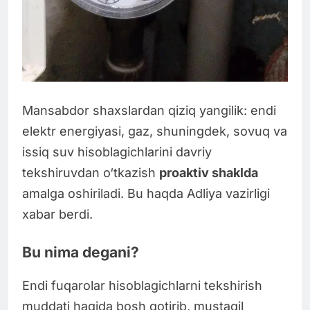
Mansabdor shaxslardan qiziq yangilik: endi
elektr energiyasi, gaz, shuningdek, sovuq va
issiq suv hisoblagichlarini davriy
tekshiruvdan o‘tkazish
proaktiv shaklda
amalga oshiriladi. Bu haqda Adliya vazirligi
xabar berdi.
Bu nima degani?
Endi fuqarolar hisoblagichlarni tekshirish
muddati haqida bosh qotirib, mustaqil