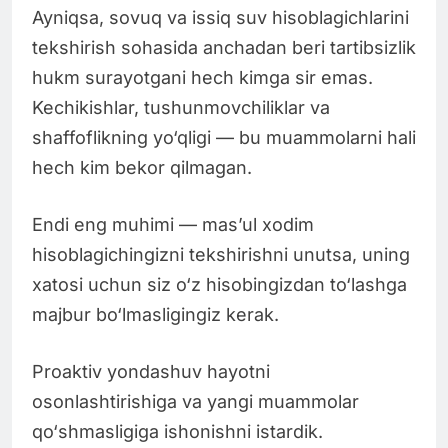
Ayniqsa, sovuq va issiq suv hisoblagichlarini
tekshirish sohasida anchadan beri tartibsizlik
hukm surayotgani hech kimga sir emas.
Kechikishlar, tushunmovchiliklar va
shaffoflikning yo‘qligi — bu muammolarni hali
hech kim bekor qilmagan.
Endi eng muhimi — mas’ul xodim
hisoblagichingizni tekshirishni unutsa, uning
xatosi uchun siz o‘z hisobingizdan to‘lashga
majbur bo‘lmasligingiz kerak.
Proaktiv yondashuv hayotni
osonlashtirishiga va yangi muammolar
qo‘shmasligiga ishonishni istardik.