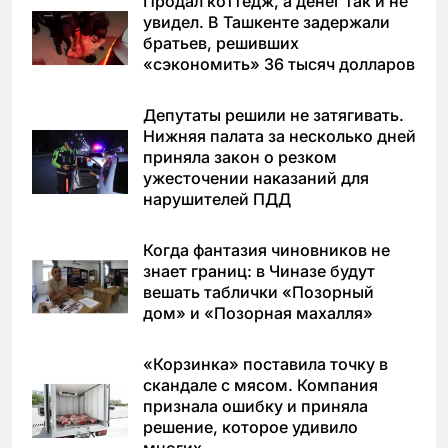
Продал коттедж, а денег так и не
увидел. В Ташкенте задержали
братьев, решивших
«сэкономить» 36 тысяч долларов
Депутаты решили не затягивать.
Нижняя палата за несколько дней
приняла закон о резком
ужесточении наказаний для
нарушителей ПДД
Когда фантазия чиновников не
знает границ: в Чиназе будут
вешать таблички «Позорный
дом» и «Позорная махалля»
«Корзинка» поставила точку в
скандале с мясом. Компания
признала ошибку и приняла
решение, которое удивило
многих