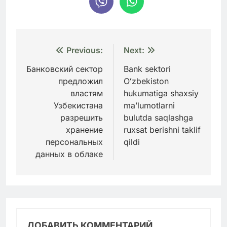
Навигация
Previous:
Next:
по
Банковский сектор
Bank sektori
предложил
Oʻzbekiston
записям
властям
hukumatiga shaxsiy
Узбекистана
maʼlumotlarni
разрешить
bulutda saqlashga
хранение
ruxsat berishni taklif
персональных
qildi
данных в облаке
ДОБАВИТЬ КОММЕНТАРИЙ