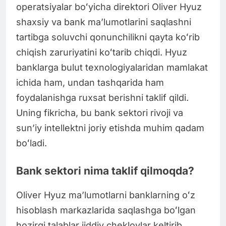
operatsiyalar boʻyicha direktori Oliver Hyuz
shaxsiy va bank maʼlumotlarini saqlashni
tartibga soluvchi qonunchilikni qayta koʻrib
chiqish zaruriyatini koʻtarib chiqdi. Hyuz
banklarga bulut texnologiyalaridan mamlakat
ichida ham, undan tashqarida ham
foydalanishga ruxsat berishni taklif qildi.
Uning fikricha, bu bank sektori rivoji va
sunʼiy intellektni joriy etishda muhim qadam
boʻladi.
Bank sektori nima taklif qilmoqda?
Oliver Hyuz maʼlumotlarni banklarning oʻz
hisoblash markazlarida saqlashga boʻlgan
hozirgi talablar jiddiy cheklovlar keltirib