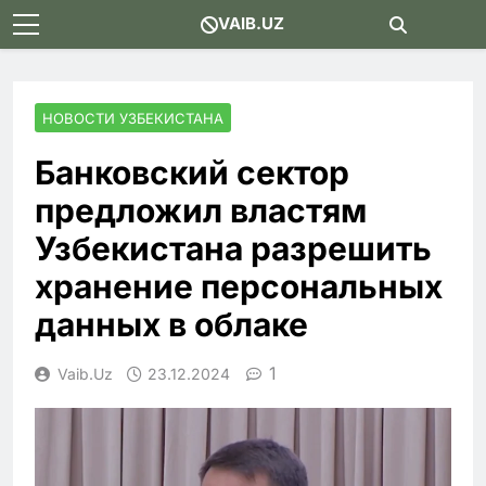
Skip
VAIB.UZ
to
content
НОВОСТИ УЗБЕКИСТАНА
Банковский сектор
предложил властям
Узбекистана разрешить
хранение персональных
данных в облаке
1
Vaib.uz
23.12.2024