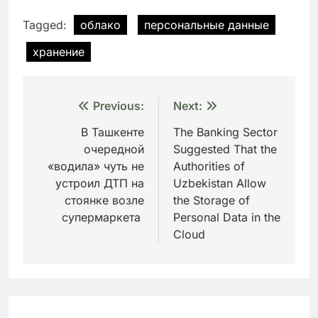
Tagged:
облако
персональные данные
хранение
Навигация
Previous:
Next:
по
В Ташкенте
The Banking Sector
очередной
Suggested That the
записям
«водила» чуть не
Authorities of
устроил ДТП на
Uzbekistan Allow
стоянке возле
the Storage of
супермаркета
Personal Data in the
Cloud