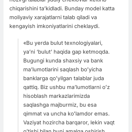
chiqarishini taʼkidladi. Bunday model katta
moliyaviy xarajatlarni talab qiladi va
kengayish imkoniyatlarini cheklaydi.
«Bu yerda bulut texnologiyalari,
yaʼni ‘bulut’ haqida gap ketmoqda.
Bugungi kunda shaxsiy va bank
maʼlumotlarini saqlash boʻyicha
banklarga qoʻyilgan talablar juda
qattiq. Biz ushbu maʼlumotlarni oʻz
hisoblash markazlarimizda
saqlashga majburmiz, bu esa
qimmat va uncha koʻlamdor emas.
Vaziyat hozircha barqaror, lekin vaqt
oʻtishi bilan buni amalga oshirish