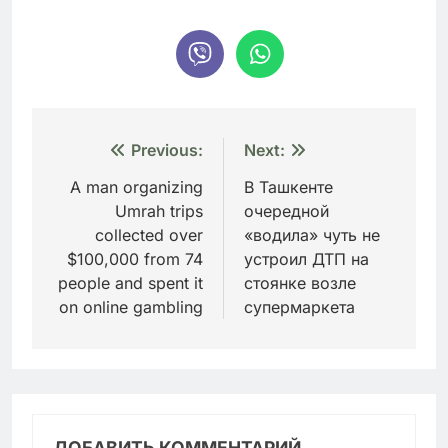
Навигация
Previous:
Next:
по
A man organizing
В Ташкенте
Umrah trips
очередной
записям
collected over
«водила» чуть не
$100,000 from 74
устроил ДТП на
people and spent it
стоянке возле
on online gambling
супермаркета
ДОБАВИТЬ КОММЕНТАРИЙ