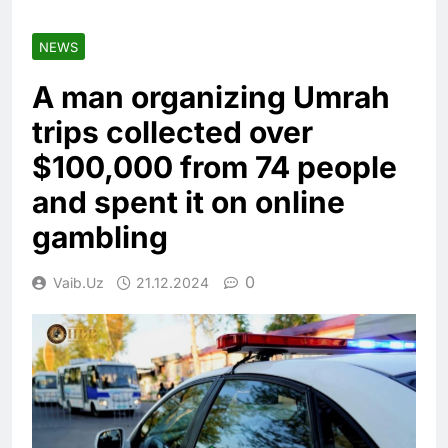
NEWS
A man organizing Umrah
trips collected over
$100,000 from 74 people
and spent it on online
gambling
0
Vaib.uz
21.12.2024