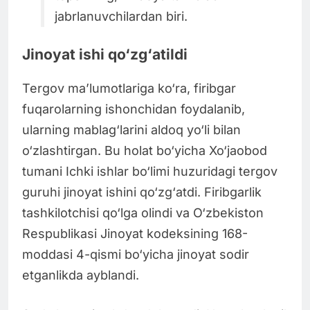
jabrlanuvchilardan biri.
Jinoyat ishi qo‘zg‘atildi
Tergov ma’lumotlariga ko‘ra, firibgar
fuqarolarning ishonchidan foydalanib,
ularning mablag‘larini aldoq yo‘li bilan
o‘zlashtirgan. Bu holat bo‘yicha Xo‘jaobod
tumani Ichki ishlar bo‘limi huzuridagi tergov
guruhi jinoyat ishini qo‘zg‘atdi. Firibgarlik
tashkilotchisi qo‘lga olindi va O‘zbekiston
Respublikasi Jinoyat kodeksining 168-
moddasi 4-qismi bo‘yicha jinoyat sodir
etganlikda ayblandi.