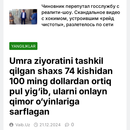
Чиновник перепутал госслужбу с
реалити-шоу. Скандальное видео
с хокимом, устроившим «рейд
чистоты», разлетелось по сети
YANGILIKLAR
Umra ziyoratini tashkil
qilgan shaxs 74 kishidan
100 ming dollardan ortiq
pul yig‘ib, ularni onlayn
qimor o‘yinlariga
sarflagan
0
Vaib.uz
21.12.2024