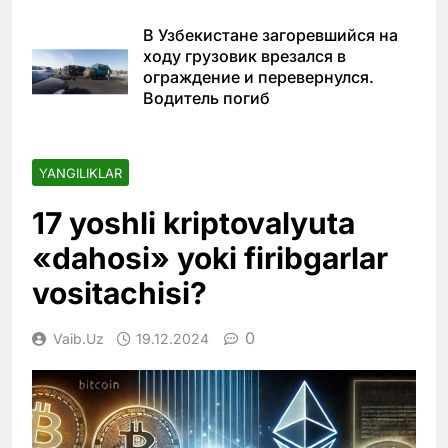
В Узбекистане загоревшийся на
ходу грузовик врезался в
ограждение и перевернулся.
Водитель погиб
YANGILIKLAR
17 yoshli kriptovalyuta
«dahosi» yoki firibgarlar
vositachisi?
0
Vaib.uz
19.12.2024