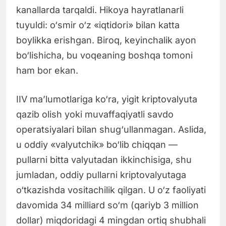
kanallarda tarqaldi. Hikoya hayratlanarli
tuyuldi: o‘smir o‘z «iqtidori» bilan katta
boylikka erishgan. Biroq, keyinchalik ayon
bo‘lishicha, bu voqeaning boshqa tomoni
ham bor ekan.
IIV ma’lumotlariga ko‘ra, yigit kriptovalyuta
qazib olish yoki muvaffaqiyatli savdo
operatsiyalari bilan shug‘ullanmagan. Aslida,
u oddiy «valyutchik» bo‘lib chiqqan —
pullarni bitta valyutadan ikkinchisiga, shu
jumladan, oddiy pullarni kriptovalyutaga
o‘tkazishda vositachilik qilgan. U o‘z faoliyati
davomida 34 milliard so‘m (qariyb 3 million
dollar) miqdoridagi 4 mingdan ortiq shubhali