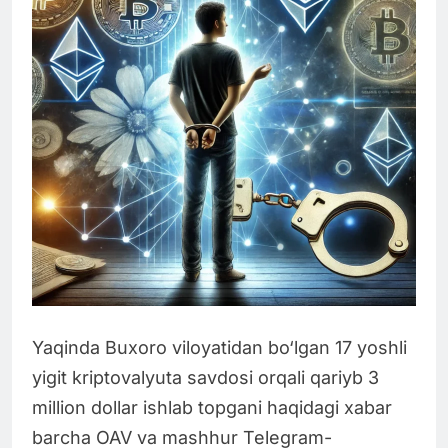
Yaqinda Buxoro viloyatidan bo‘lgan 17 yoshli
yigit kriptovalyuta savdosi orqali qariyb 3
million dollar ishlab topgani haqidagi xabar
barcha OAV va mashhur Telegram-