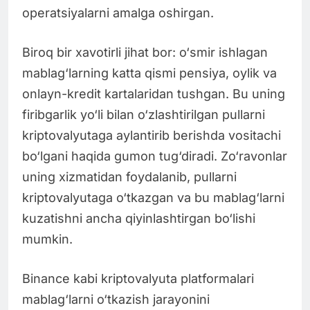
operatsiyalarni amalga oshirgan.
Biroq bir xavotirli jihat bor: o‘smir ishlagan
mablag‘larning katta qismi pensiya, oylik va
onlayn-kredit kartalaridan tushgan. Bu uning
firibgarlik yo‘li bilan o‘zlashtirilgan pullarni
kriptovalyutaga aylantirib berishda vositachi
bo‘lgani haqida gumon tug‘diradi. Zo‘ravonlar
uning xizmatidan foydalanib, pullarni
kriptovalyutaga o‘tkazgan va bu mablag‘larni
kuzatishni ancha qiyinlashtirgan bo‘lishi
mumkin.
Binance kabi kriptovalyuta platformalari
mablag‘larni o‘tkazish jarayonini