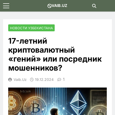
Skip
VAIB.UZ
to
content
НОВОСТИ УЗБЕКИСТАНА
17-летний
криптовалютный
«гений» или посредник
мошенников?
1
Vaib.uz
19.12.2024