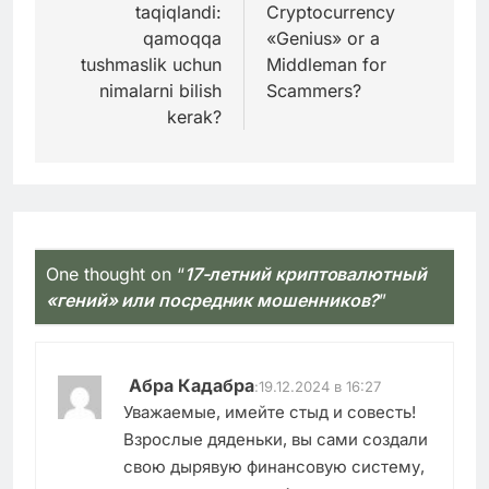
taqiqlandi:
Cryptocurrency
записям
qamoqqa
«Genius» or a
tushmaslik uchun
Middleman for
nimalarni bilish
Scammers?
kerak?
One thought on “
17-летний криптовалютный
«гений» или посредник мошенников?
”
Абра Кадабра
:
19.12.2024 в 16:27
Уважаемые, имейте стыд и совесть!
Взрослые дяденьки, вы сами создали
свою дырявую финансовую систему,