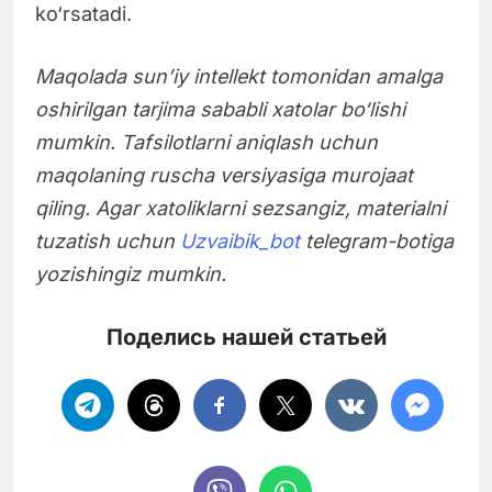
ko‘rsatadi.
Maqolada sun’iy intellekt tomonidan amalga
oshirilgan tarjima sababli xatolar bo‘lishi
mumkin. Tafsilotlarni aniqlash uchun
maqolaning ruscha versiyasiga murojaat
qiling. Agar xatoliklarni sezsangiz, materialni
tuzatish uchun
Uzvaibik_bot
telegram-botiga
yozishingiz mumkin.
Поделись нашей статьей