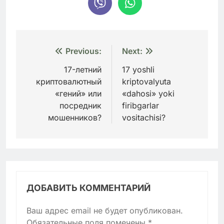
Навигация
Previous:
Next:
по
17-летний
17 yoshli
криптовалютный
kriptovalyuta
записям
«гений» или
«dahosi» yoki
посредник
firibgarlar
мошенников?
vositachisi?
ДОБАВИТЬ КОММЕНТАРИЙ
Ваш адрес email не будет опубликован.
Обязательные поля помечены
*