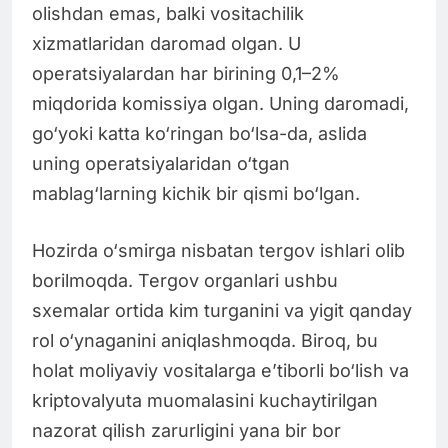
olishdan emas, balki vositachilik
xizmatlaridan daromad olgan. U
operatsiyalardan har birining 0,1–2%
miqdorida komissiya olgan. Uning daromadi,
go‘yoki katta ko‘ringan bo‘lsa-da, aslida
uning operatsiyalaridan o‘tgan
mablag‘larning kichik bir qismi bo‘lgan.
Hozirda o‘smirga nisbatan tergov ishlari olib
borilmoqda. Tergov organlari ushbu
sxemalar ortida kim turganini va yigit qanday
rol o‘ynaganini aniqlashmoqda. Biroq, bu
holat moliyaviy vositalarga e’tiborli bo‘lish va
kriptovalyuta muomalasini kuchaytirilgan
nazorat qilish zarurligini yana bir bor