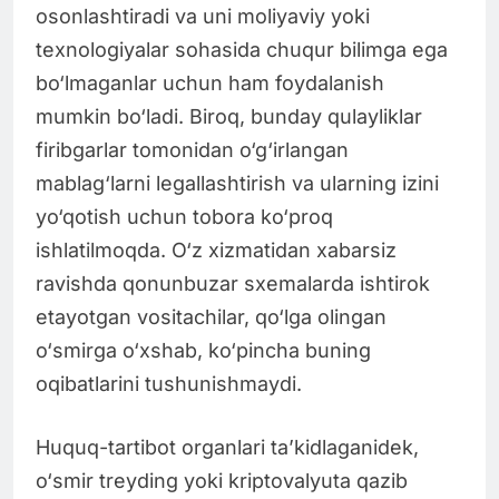
osonlashtiradi va uni moliyaviy yoki
texnologiyalar sohasida chuqur bilimga ega
bo‘lmaganlar uchun ham foydalanish
mumkin bo‘ladi. Biroq, bunday qulayliklar
firibgarlar tomonidan o‘g‘irlangan
mablag‘larni legallashtirish va ularning izini
yo‘qotish uchun tobora ko‘proq
ishlatilmoqda. O‘z xizmatidan xabarsiz
ravishda qonunbuzar sxemalarda ishtirok
etayotgan vositachilar, qo‘lga olingan
o‘smirga o‘xshab, ko‘pincha buning
oqibatlarini tushunishmaydi.
Huquq-tartibot organlari ta’kidlaganidek,
o‘smir treyding yoki kriptovalyuta qazib