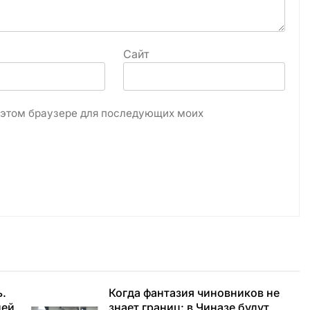
Сайт
в этом браузере для последующих моих
ь.
Когда фантазия чиновников не
ней
знает границ: в Чиназе будут