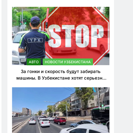
врезался в дерево
АВТО
НОВОСТИ УЗБЕКИСТАНА
За гонки и скорость будут забирать
машины. В Узбекистане хотят серьезно
ужесточить наказания для лихачей