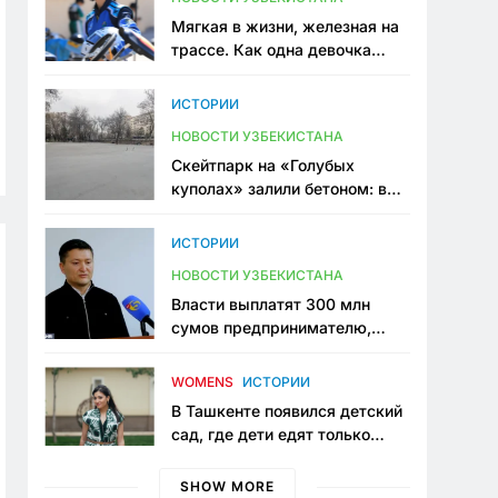
Мягкая в жизни, железная на
трассе. Как одна девочка
переписывает автоспорт в
Узбекистане
ИСТОРИИ
НОВОСТИ УЗБЕКИСТАНА
Скейтпарк на «Голубых
куполах» залили бетоном: в
центре Ташкента исчезло ещё
одно общественное
ИСТОРИИ
пространство
НОВОСТИ УЗБЕКИСТАНА
Власти выплатят 300 млн
сумов предпринимателю,
который провёл пять лет в
тюрьме по незаконному
WOMENS
ИСТОРИИ
приговору
В Ташкенте появился детский
сад, где дети едят только
полезную еду. Его открыла
мама, которая устала просить
SHOW MORE