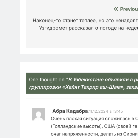
Навигация
Previou
по
Наконец-то станет теплее, но это ненадолг
Узгидромет рассказал о погоде на неде
записям
One thought on “
В Узбекистане объявили в 
группировки «Хайят Тахрир аш-Шам», захв
Абра Кадабра
:
11.12.2024 в 13:45
Очень плохая ситуация сложилась в С
(Голландские высоты), США (своей ге
очаг напряженности, делать из Сири