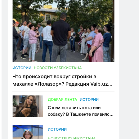
ИСТОРИИ
НОВОСТИ УЗБЕКИСТАНА
Что происходит вокруг стройки в
махалле «Лолазор»? Редакция Vaib.uz
встретилась со всеми сторонами
конфликта
ДОБРАЯ ЛЕНТА
ИСТОРИИ
С кем оставить кота или
собаку? В Ташкенте появился
первый сервис зоонянь
ИСТОРИИ
НОВОСТИ УЗБЕКИСТАНА