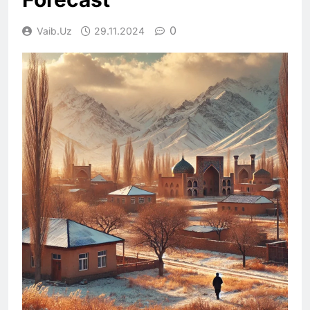
0
Vaib.uz
29.11.2024