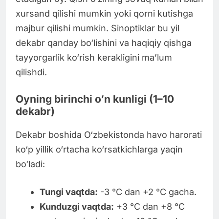
xursand qilishi mumkin yoki qorni kutishga
majbur qilishi mumkin. Sinoptiklar bu yil
dekabr qanday bo‘lishini va haqiqiy qishga
tayyorgarlik ko‘rish kerakligini ma’lum
qilishdi.
Oyning birinchi o‘n kunligi (1–10
dekabr)
Dekabr boshida O‘zbekistonda havo harorati
ko‘p yillik o‘rtacha ko‘rsatkichlarga yaqin
bo‘ladi:
Tungi vaqtda:
-3 °C dan +2 °C gacha.
Kunduzgi vaqtda:
+3 °C dan +8 °C