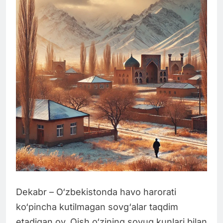
Dekabr – O‘zbekistonda havo harorati
ko‘pincha kutilmagan sovg‘alar taqdim
etadigan oy. Qish o‘zining sovuq kunlari bilan