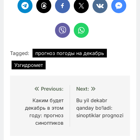
Tagged:
прогноз погоды на декабрь
Узгидромет
Навигация
Previous:
Next:
по
Каким будет
Bu yil dekabr
декабрь в этом
qanday bo‘ladi:
записям
году: прогноз
sinoptiklar prognozi
синоптиков