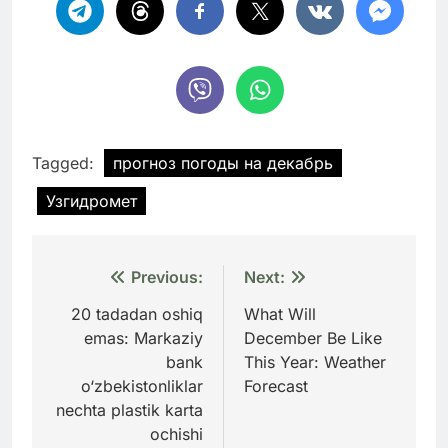
Tagged:
прогноз погоды на декабрь
Узгидромет
Навигация
Previous:
Next:
по
20 tadadan oshiq
What Will
emas: Markaziy
December Be Like
записям
bank
This Year: Weather
o‘zbekistonliklar
Forecast
nechta plastik karta
ochishi