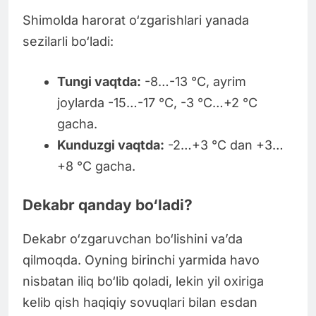
Shimolda harorat o‘zgarishlari yanada
sezilarli bo‘ladi:
Tungi vaqtda:
-8…-13 °C, ayrim
joylarda -15…-17 °C, -3 °C…+2 °C
gacha.
Kunduzgi vaqtda:
-2…+3 °C dan +3…
+8 °C gacha.
Dekabr qanday bo‘ladi?
Dekabr o‘zgaruvchan bo‘lishini va’da
qilmoqda. Oyning birinchi yarmida havo
nisbatan iliq bo‘lib qoladi, lekin yil oxiriga
kelib qish haqiqiy sovuqlari bilan esdan