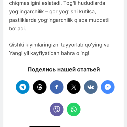
chiqmasligini eslatadi. Tog‘li hududlarda
yog‘ingarchilik – qor yog‘ishi kutilsa,
pastliklarda yog‘ingarchilik qisqa muddatli
bo‘ladi.
Qishki kiyimlaringizni tayyorlab qo‘ying va
Yangi yil kayfiyatidan bahra oling!
Поделись нашей статьей