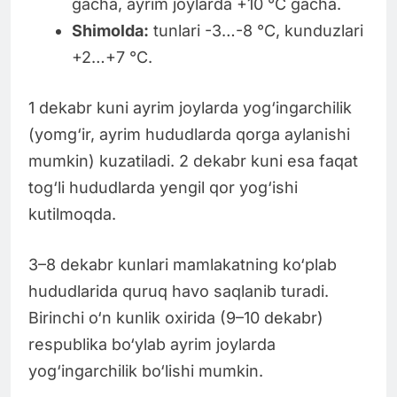
gacha, ayrim joylarda +10 °C gacha.
Shimolda:
tunlari -3…-8 °C, kunduzlari
+2…+7 °C.
1 dekabr kuni ayrim joylarda yog‘ingarchilik
(yomg‘ir, ayrim hududlarda qorga aylanishi
mumkin) kuzatiladi. 2 dekabr kuni esa faqat
tog‘li hududlarda yengil qor yog‘ishi
kutilmoqda.
3–8 dekabr kunlari mamlakatning ko‘plab
hududlarida quruq havo saqlanib turadi.
Birinchi o‘n kunlik oxirida (9–10 dekabr)
respublika bo‘ylab ayrim joylarda
yog‘ingarchilik bo‘lishi mumkin.