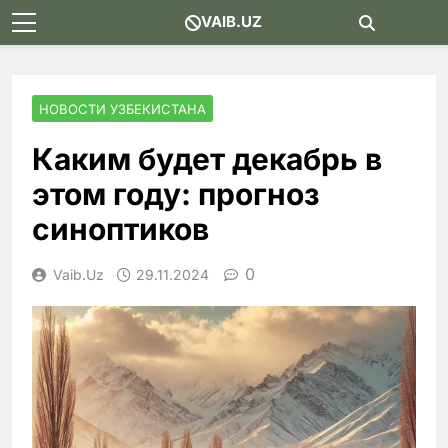
Skip
VAIB.UZ
to
content
НОВОСТИ УЗБЕКИСТАНА
Каким будет декабрь в
этом году: прогноз
синоптиков
0
Vaib.uz
29.11.2024