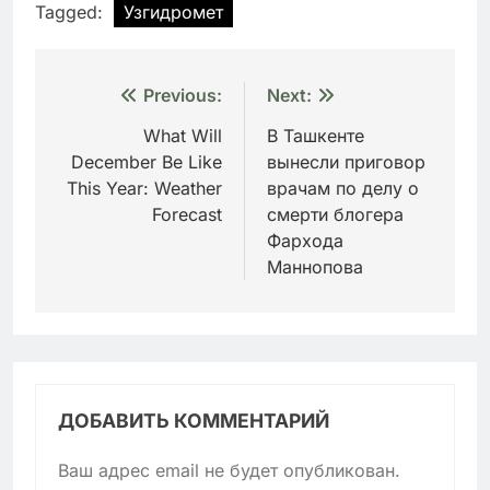
Tagged:
Узгидромет
Навигация
Previous:
Next:
по
What Will
В Ташкенте
December Be Like
вынесли приговор
записям
This Year: Weather
врачам по делу о
Forecast
смерти блогера
Фархода
Маннопова
ДОБАВИТЬ КОММЕНТАРИЙ
Ваш адрес email не будет опубликован.