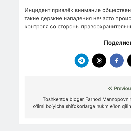
Инцидент привлёк внимание общественн
такие дерзкие нападения нечасто проис
контроля со стороны правоохранительн
Поделись
Навигация
Previou
по
Toshkentda bloger Farhod Mannopovni
o‘limi bo‘yicha shifokorlarga hukm e’lon qilin
записям