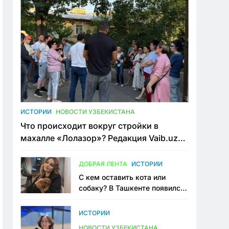
ИСТОРИИ
НОВОСТИ УЗБЕКИСТАНА
Что происходит вокруг стройки в
махалле «Лолазор»? Редакция Vaib.uz
встретилась со всеми сторонами
конфликта
ДОБРАЯ ЛЕНТА
ИСТОРИИ
С кем оставить кота или
собаку? В Ташкенте появился
первый сервис зоонянь
ИСТОРИИ
НОВОСТИ УЗБЕКИСТАНА