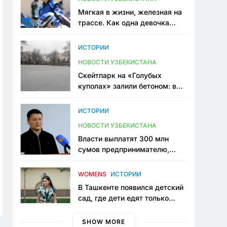
Мягкая в жизни, железная на
трассе. Как одна девочка
переписывает автоспорт в
Узбекистане
ИСТОРИИ
НОВОСТИ УЗБЕКИСТАНА
Скейтпарк на «Голубых
куполах» залили бетоном: в
центре Ташкента исчезло ещё
одно общественное
ИСТОРИИ
пространство
НОВОСТИ УЗБЕКИСТАНА
Власти выплатят 300 млн
сумов предпринимателю,
который провёл пять лет в
тюрьме по незаконному
WOMENS
ИСТОРИИ
приговору
В Ташкенте появился детский
сад, где дети едят только
полезную еду. Его открыла
мама, которая устала просить
SHOW MORE