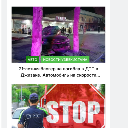
о резком ужесточении наказаний для
нарушителей ПДД
АВТО
НОВОСТИ УЗБЕКИСТАНА
21-летняя блогерша погибла в ДТП в
Джизаке. Автомобиль на скорости
врезался в дерево