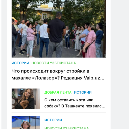
ИСТОРИИ
НОВОСТИ УЗБЕКИСТАНА
Что происходит вокруг стройки в
махалле «Лолазор»? Редакция Vaib.uz
встретилась со всеми сторонами
конфликта
ДОБРАЯ ЛЕНТА
ИСТОРИИ
С кем оставить кота или
собаку? В Ташкенте появился
первый сервис зоонянь
ИСТОРИИ
НОВОСТИ УЗБЕКИСТАНА