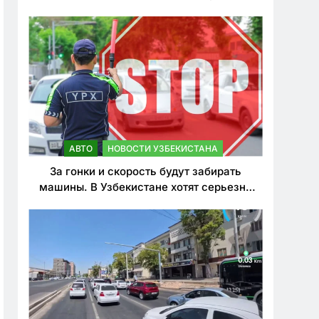
врезался в дерево
АВТО
НОВОСТИ УЗБЕКИСТАНА
За гонки и скорость будут забирать
машины. В Узбекистане хотят серьезно
ужесточить наказания для лихачей