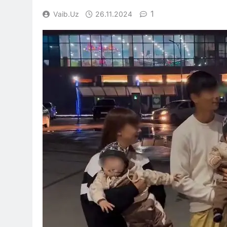
1
Vaib.uz
26.11.2024