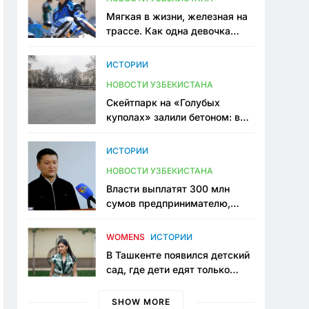
Мягкая в жизни, железная на
трассе. Как одна девочка
переписывает автоспорт в
Узбекистане
ИСТОРИИ
НОВОСТИ УЗБЕКИСТАНА
Скейтпарк на «Голубых
куполах» залили бетоном: в
центре Ташкента исчезло ещё
одно общественное
ИСТОРИИ
пространство
НОВОСТИ УЗБЕКИСТАНА
Власти выплатят 300 млн
сумов предпринимателю,
который провёл пять лет в
тюрьме по незаконному
WOMENS
ИСТОРИИ
приговору
В Ташкенте появился детский
сад, где дети едят только
полезную еду. Его открыла
мама, которая устала просить
SHOW MORE