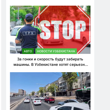
врезался в дерево
АВТО
НОВОСТИ УЗБЕКИСТАНА
За гонки и скорость будут забирать
машины. В Узбекистане хотят серьезно
ужесточить наказания для лихачей