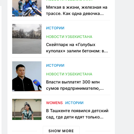
Мягкая в жизни, железная на
трассе. Как одна девочка
переписывает автоспорт в
Узбекистане
ИСТОРИИ
НОВОСТИ УЗБЕКИСТАНА
Скейтпарк на «Голубых
куполах» залили бетоном: в
центре Ташкента исчезло ещё
одно общественное
ИСТОРИИ
пространство
НОВОСТИ УЗБЕКИСТАНА
Власти выплатят 300 млн
сумов предпринимателю,
который провёл пять лет в
тюрьме по незаконному
WOMENS
ИСТОРИИ
приговору
В Ташкенте появился детский
сад, где дети едят только
полезную еду. Его открыла
мама, которая устала просить
SHOW MORE