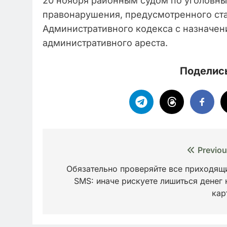
20 ноября районным судом по уголовн
правонарушения, предусмотренного стат
Административного кодекса с назначени
административного ареста.
Поделись
Навигация
Previou
по
Обязательно проверяйте все приходящ
SMS: иначе рискуете лишиться денег 
записям
кар