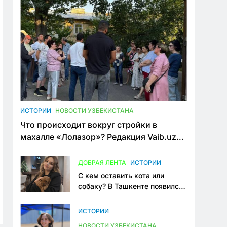
ИСТОРИИ
НОВОСТИ УЗБЕКИСТАНА
Что происходит вокруг стройки в
махалле «Лолазор»? Редакция Vaib.uz
встретилась со всеми сторонами
конфликта
ДОБРАЯ ЛЕНТА
ИСТОРИИ
С кем оставить кота или
собаку? В Ташкенте появился
первый сервис зоонянь
ИСТОРИИ
НОВОСТИ УЗБЕКИСТАНА