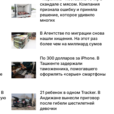
скандале с мясом. Компания
признала ошибку и приняла
решение, которое удивило
многих
В Агентстве по миграции снова
а
нашли хищения. На этот раз
более чем на миллиард сумов
По 300 долларов за iPhone. В
Ташкенте задержали
таможенника, помогавшего
е
оформлять «серые» смартфоны
 В
21 ребенок в одном Tracker. В
ную
Андижане вынесли приговор
после гибели шестилетней
девочки