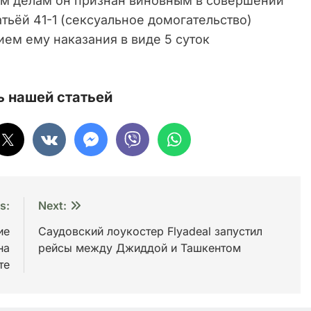
ым делам он признан виновным в совершении
ьёй 41-1 (сексуальное домогательство)
ем ему наказания в виде 5 суток
 нашей статьей
s:
Next:
ие
Саудовский лоукостер Flyadeal запустил
на
рейсы между Джиддой и Ташкентом
те