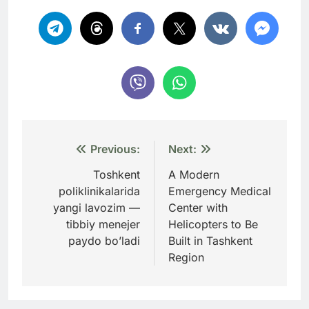
Навигация
Previous:
Next:
по
Toshkent
A Modern
poliklinikalarida
Emergency Medical
записям
yangi lavozim —
Center with
tibbiy menejer
Helicopters to Be
paydo bo’ladi
Built in Tashkent
Region