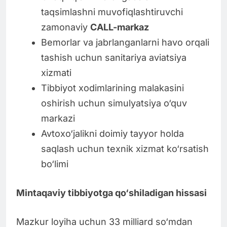
taqsimlashni muvofiqlashtiruvchi
zamonaviy
CALL-markaz
Bemorlar va jabrlanganlarni havo orqali
tashish uchun sanitariya aviatsiya
xizmati
Tibbiyot xodimlarining malakasini
oshirish uchun simulyatsiya o‘quv
markazi
Avtoxo‘jalikni doimiy tayyor holda
saqlash uchun texnik xizmat ko‘rsatish
bo‘limi
Mintaqaviy tibbiyotga qo‘shiladigan hissasi
Mazkur loyiha uchun 33 milliard so‘mdan