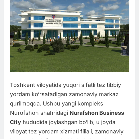
Toshkent viloyatida yuqori sifatli tez tibbiy
yordam ko‘rsatadigan zamonaviy markaz
qurilmoqda. Ushbu yangi kompleks
Nurofshon shahridagi
Nurafshon Business
City
hududida joylashgan bo‘lib, u joyda
viloyat tez yordam xizmati filiali, zamonaviy