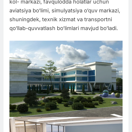
kol- markazi, favqulodda holatlar uchun
aviatsiya bo‘limi, simulyatsiya o‘quv markazi,
shuningdek, texnik xizmat va transportni
qo‘llab-quvvatlash bo‘limlari mavjud bo‘ladi.