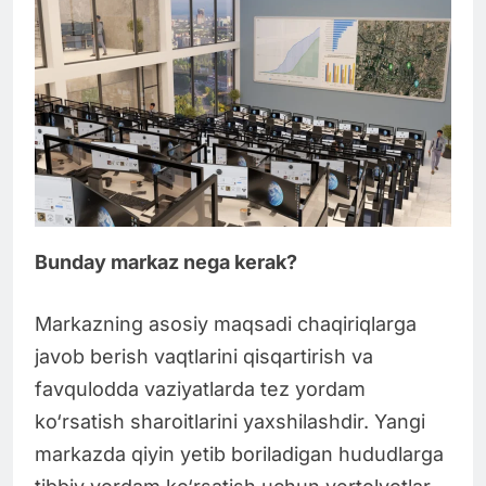
Bunday markaz nega kerak?
Markazning asosiy maqsadi chaqiriqlarga
javob berish vaqtlarini qisqartirish va
favqulodda vaziyatlarda tez yordam
ko‘rsatish sharoitlarini yaxshilashdir. Yangi
markazda qiyin yetib boriladigan hududlarga