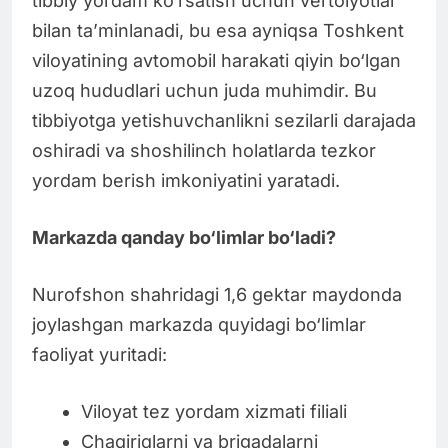
tibbiy yordam ko‘rsatish uchun vertolyotlar
bilan ta’minlanadi, bu esa ayniqsa Toshkent
viloyatining avtomobil harakati qiyin bo‘lgan
uzoq hududlari uchun juda muhimdir. Bu
tibbiyotga yetishuvchanlikni sezilarli darajada
oshiradi va shoshilinch holatlarda tezkor
yordam berish imkoniyatini yaratadi.
Markazda qanday bo‘limlar bo‘ladi?
Nurofshon shahridagi 1,6 gektar maydonda
joylashgan markazda quyidagi bo‘limlar
faoliyat yuritadi:
Viloyat tez yordam xizmati filiali
Chaqiriqlarni va brigadalarni