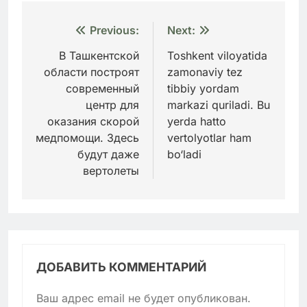
Навигация
Previous:
Next:
по
В Ташкентской
Toshkent viloyatida
области построят
zamonaviy tez
записям
современный
tibbiy yordam
центр для
markazi quriladi. Bu
оказания скорой
yerda hatto
медпомощи. Здесь
vertolyotlar ham
будут даже
bo‘ladi
вертолеты
ДОБАВИТЬ КОММЕНТАРИЙ
Ваш адрес email не будет опубликован.