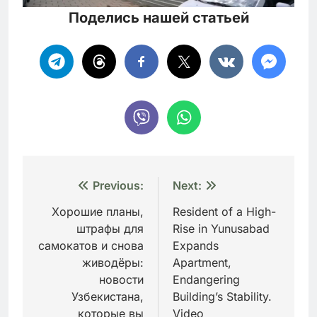
Поделись нашей статьей
Навигация
Previous:
Next:
по
Хорошие планы,
Resident of a High-
штрафы для
Rise in Yunusabad
записям
самокатов и снова
Expands
живодёры:
Apartment,
новости
Endangering
Узбекистана,
Building’s Stability.
которые вы
Video