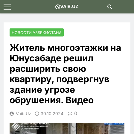
Skip
VAIB.UZ
to
content
НОВОСТИ УЗБЕКИСТАНА
Житель многоэтажки на
Юнусабаде решил
расширить свою
квартиру, подвергнув
здание угрозе
обрушения. Видео
0
Vaib.uz
30.10.2024