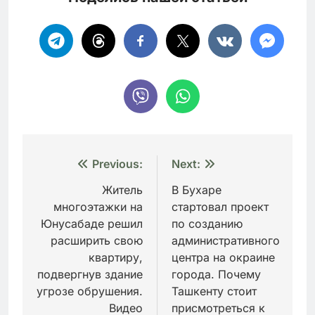
Навигация
Previous:
Next:
по
Житель
В Бухаре
многоэтажки на
стартовал проект
записям
Юнусабаде решил
по созданию
расширить свою
административного
квартиру,
центра на окраине
подвергнув здание
города. Почему
угрозе обрушения.
Ташкенту стоит
Видео
присмотреться к